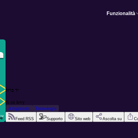
Funzionalità
יד ברזל
di
oz levy
Artigianato
Tecnologia
Feed RSS
Supporto
Sito web
Ascolta su
Co