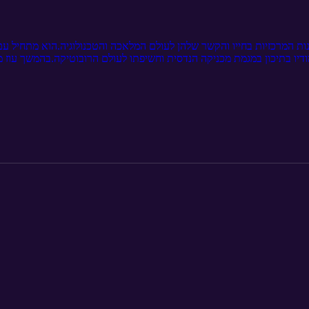
ות המרכזיות בחייו והקשר שלהן לעולם המלאכה והטכנולוגיה.הוא מתחיל עם 
דיו בתיכון במגמת מכניקה הנדסית וחשיפתו לעולם הרובוטיקה.בהמשך עוז 
הוא עבד כתורן אחזקה בבית מלון ונחשף למגוון רחב של תקלות ופתרונות יצ
ז קורא לנו להצטרף לקהילת הפודקאסט כדי ליצור שיח משמעותי ביחד.בפרק ז