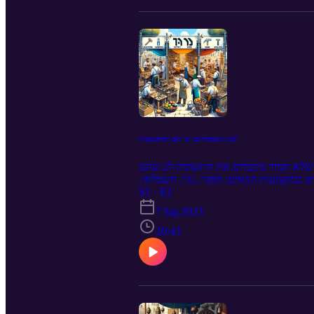
בין המסמרים: מי הם המקצועות?
ות שלא תמיד מקבלים את התשומת לב שהם
ם במקצועות הבאים: מסגר, נגר, חשמלאי,
ים בדרך. אנו נספר על האמנות של אותם
S1 · E2
של עבודה ידנית, "יד ברזל" הוא המקום
7 lug 2023
20:43