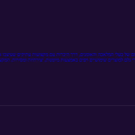
 של בעלי המלאכה והאומנים, דרך היכרות עם מקצועות עתיקים שעיצבו את
י גלם למוצרים שימושיים ויפים באמצעות מיומנות, יצירתיות ומסירות. המקצו
לפרטים. הפרק מציג את האתגרים עמם מתמודדים אומנים אלה כיום, עם המע
של עניין במלאכות אלה ובמוצרים איכותיים. בפרק אנו לומדים על השילוב 