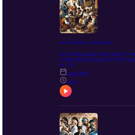
מקצועות בסיכון - האם המסורת תישמר?
 חיינו במשך מאות שנים.אנו מגלים כיצד
עות הללו דורשים שנים של אימון ולמידה,
בר לייצור המוני ואובדן ההערכה לעבודת
S1 · E3
של ידע עתיק וטכנולוגיות חדשות במלאכות
4 ago 2023
21:21