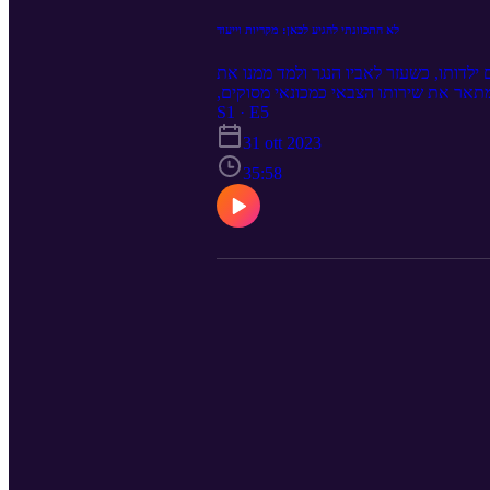
לא התכוונתי להגיע לכאן: מקריות וייעוד
ילדותו, כשעזר לאביו הנגר ולמד ממנו את
מתאר את שירותו הצבאי כמכונאי מסוקים,
ירתיים.ולבסוף, הוא מספר לנו על עבודתו
S1 · E5
ה עוז חושף בפנינו את הניסיון הרב שצבר
31 ott 2023
35:58