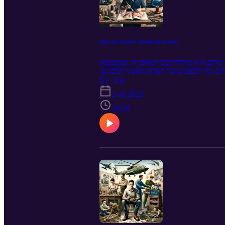
הפטיש והמברשת: חמישת מה קשור.
אחד מהם.הוא מתחיל עם המאפרת, שמנפנפת
ים כדי לעצב שיער.הפרק ממשיך למכונאי
בסוף, עוז מסכם עם הרפד, שמשדרג ומחדש
S1 · E4
סתמכות על מיומנות ידנית ויצירתיות. הוא
2 ott 2023
30:50