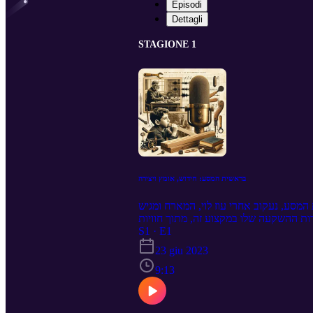
Episodi
Dettagli
STAGIONE 1
בראשית המסע: חידוש, אומץ ויצירה
מסע, נעקוב אחרי עוז לוי, המארח ומגיש
ות ההשקעה שלו במקצוע זה, מתוך חוויות
ם למסע בפועל ונתרגש יחד עם עוז בחקירה
S1 · E1
ת שלנו. בפיילוט זה, נערך סיבוב ראשון
23 giu 2023
9:13