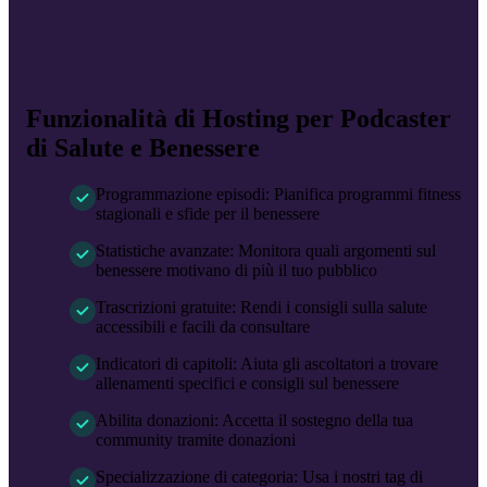
Funzionalità di Hosting per Podcaster
di Salute e Benessere
Programmazione episodi
:
Pianifica programmi fitness
stagionali e sfide per il benessere
Statistiche avanzate
:
Monitora quali argomenti sul
benessere motivano di più il tuo pubblico
Trascrizioni gratuite
:
Rendi i consigli sulla salute
accessibili e facili da consultare
Indicatori di capitoli
:
Aiuta gli ascoltatori a trovare
allenamenti specifici e consigli sul benessere
Abilita donazioni
:
Accetta il sostegno della tua
community tramite donazioni
Specializzazione di categoria
:
Usa i nostri tag di