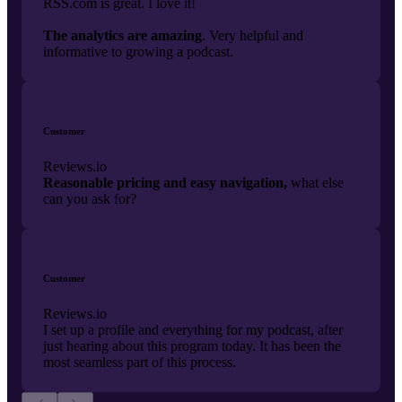
RSS.com is great. I love it!
The analytics are amazing
. Very helpful and
informative to growing a podcast.
Customer
Reviews.io
Reasonable pricing and easy navigation,
what else
can you ask for?
Customer
Reviews.io
I set up a profile and everything for my podcast, after
just hearing about this program today. It has been the
most seamless part of this process.