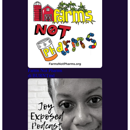
Farms Not Pharms
di
BURNTmd