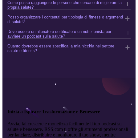
Come posso raggiungere le persone che cercano di migliorare la
propria salute?
Posso organizzare i contenuti per tipologia di fitness o argomenti
di salute?
Devo essere un allenatore certificato o un nutrizionista per
avviare un podcast sulla salute?
Quanto dovrebbe essere specifica la mia nicchia nel settore
salute e fitness?
Inizia a Ispirare Trasformazione e Benessere
Avvia, fai crescere e monetizza facilmente il tuo podcast su
salute e benessere. RSS.com ti offre gli strumenti professionali
per lanciare, distribuire e monitorare il tuo show, mentre