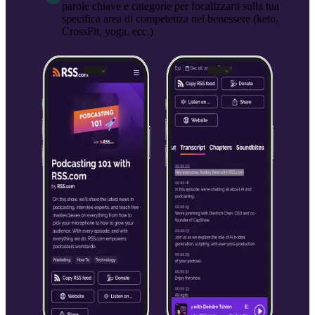
parole chiave e categorie per focalizzarti sulla tua
specifica area di competenza nel benessere (keto,
CrossFit, yoga, ecc.)