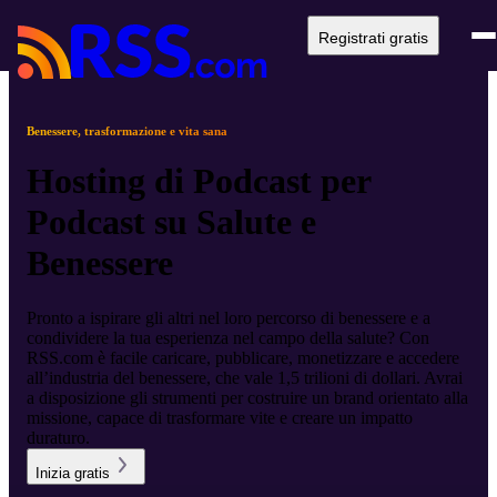
Registrati gratis
Benessere, trasformazione e vita sana
Hosting di Podcast per
Podcast su Salute e
Benessere
Pronto a ispirare gli altri nel loro percorso di benessere e a
condividere la tua esperienza nel campo della salute? Con
RSS.com è facile caricare, pubblicare, monetizzare e accedere
all’industria del benessere, che vale 1,5 trilioni di dollari. Avrai
a disposizione gli strumenti per costruire un brand orientato alla
missione, capace di trasformare vite e creare un impatto
duraturo.
Inizia gratis