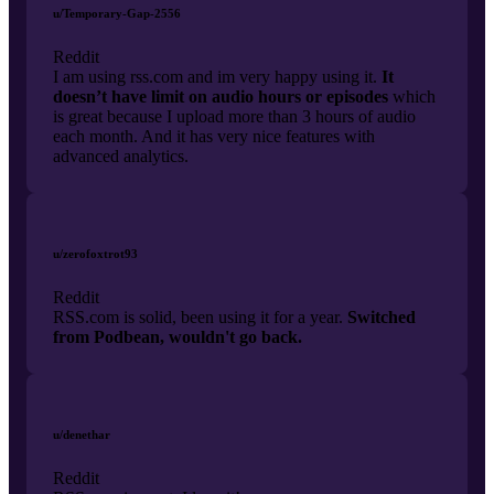
u/Temporary-Gap-2556
Reddit
I am using rss.com and im very happy using it.
It
doesn’t have limit on audio hours or episodes
which
is great because I upload more than 3 hours of audio
each month. And it has very nice features with
advanced analytics.
u/zerofoxtrot93
Reddit
RSS.com is solid, been using it for a year.
Switched
from Podbean, wouldn't go back.
u/denethar
Reddit