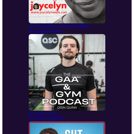
Joy Exposed w/ Joycelyn Wells
di
Joycelyn Wells
GAA & GYM
di
OISIN QUINN