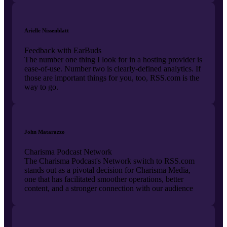
Arielle Nissenblatt
Feedback with EarBuds
The number one thing I look for in a hosting provider is
ease-of-use. Number two is clearly-defined analytics. If
those are important things for you, too, RSS.com is the
way to go.
John Matarazzo
Charisma Podcast Network
The Charisma Podcast's Network switch to RSS.com
stands out as a pivotal decision for Charisma Media,
one that has facilitated smoother operations, better
content, and a stronger connection with our audience