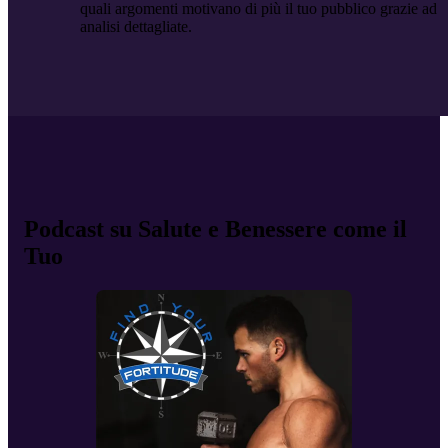
quali argomenti motivano di più il tuo pubblico grazie ad
analisi dettagliate.
Podcast su Salute e Benessere come il
Tuo