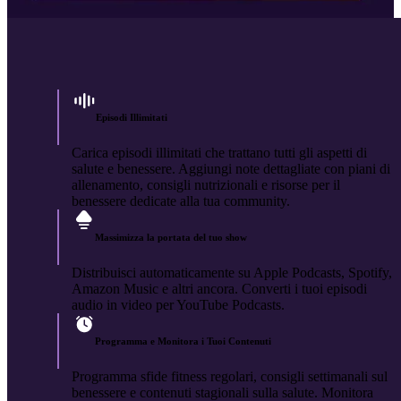
Episodi Illimitati
Carica episodi illimitati che trattano tutti gli aspetti di
salute e benessere. Aggiungi note dettagliate con piani di
allenamento, consigli nutrizionali e risorse per il
benessere dedicate alla tua community.
Massimizza la portata del tuo show
Distribuisci automaticamente su Apple Podcasts, Spotify,
Amazon Music e altri ancora. Converti i tuoi episodi
audio in video per YouTube Podcasts.
Programma e Monitora i Tuoi Contenuti
Programma sfide fitness regolari, consigli settimanali sul
benessere e contenuti stagionali sulla salute. Monitora