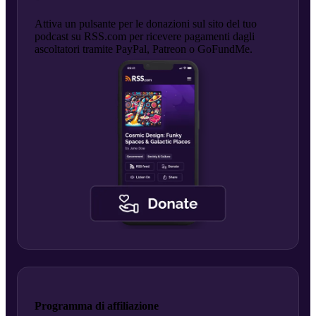
Attiva un pulsante per le donazioni sul sito del tuo
podcast su RSS.com per ricevere pagamenti dagli
ascoltatori tramite PayPal, Patreon o GoFundMe.
Programma di affiliazione