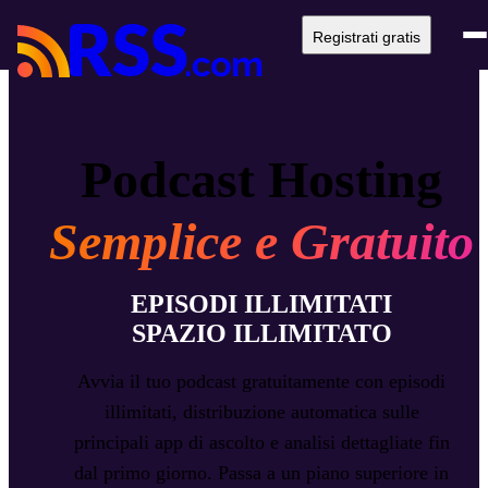
Registrati gratis
Podcast Hosting
Semplice e Gratuito
EPISODI ILLIMITATI
SPAZIO ILLIMITATO
Avvia il tuo podcast gratuitamente con episodi
illimitati, distribuzione automatica sulle
principali app di ascolto e analisi dettagliate fin
dal primo giorno. Passa a un piano superiore in