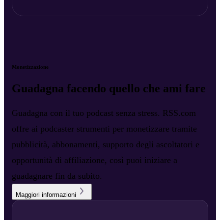
Monetizzazione
Guadagna facendo quello che ami fare
Guadagna con il tuo podcast senza stress. RSS.com
offre ai podcaster strumenti per monetizzare tramite
pubblicità, abbonamenti, supporto degli ascoltatori e
opportunità di affiliazione, così puoi iniziare a
guadagnare fin da subito.
Maggiori informazioni