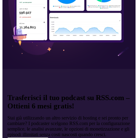
Trasferisci il tuo podcast su RSS.com –
Ottieni 6 mesi gratis!
Stai già utilizzando un altro servizio di hosting e sei pronto per
cambiare? I podcaster scelgono RSS.com per la configurazione
semplice, le analisi avanzate, le opzioni di monetizzazione e gli
episodi illimitati senza costi nascosti quando cresci.