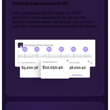
Pubblicità programmatica (PAID)
Attiva gli annunci dinamici anche con soli 10
download e inizia a guadagnare da ogni ascolto.
Inserisci automaticamente annunci pre-roll, mid-roll o
post-roll e monetizza senza dover inseguire gli sponsor.