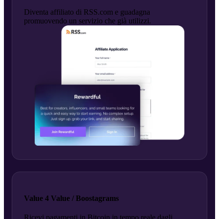
Diventa affiliato di RSS.com e guadagna
promuovendo un servizio che già utilizzi.
Value 4 Value / Boostagrams
Ricevi pagamenti in Bitcoin in tempo reale dagli