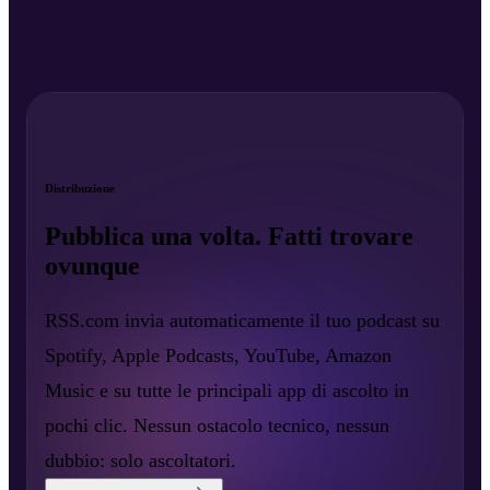
Distribuzione
Pubblica una volta. Fatti trovare
ovunque
RSS.com invia automaticamente il tuo podcast su
Spotify, Apple Podcasts, YouTube, Amazon
Music e su tutte le principali app di ascolto in
pochi clic. Nessun ostacolo tecnico, nessun
dubbio: solo ascoltatori.