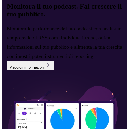
Monitora il tuo podcast. Fai crescere il
tuo pubblico.
Monitora le performance del tuo podcast con analisi in
tempo reale di RSS.com. Individua i trend, ottieni
informazioni sul tuo pubblico e alimenta la tua crescita
con i nostri potenti strumenti di reporting.
Maggiori informazioni