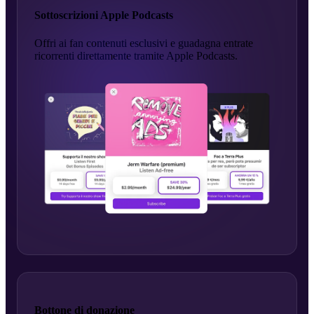
Sottoscrizioni Apple Podcasts
Offri ai fan contenuti esclusivi e guadagna entrate
ricorrenti direttamente tramite Apple Podcasts.
Bottone di donazione