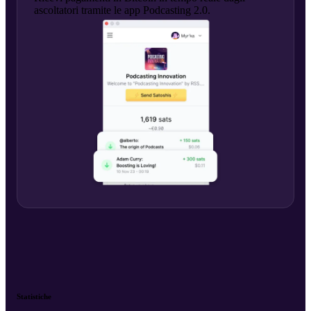
ascoltatori tramite le app Podcasting 2.0.
Statistiche