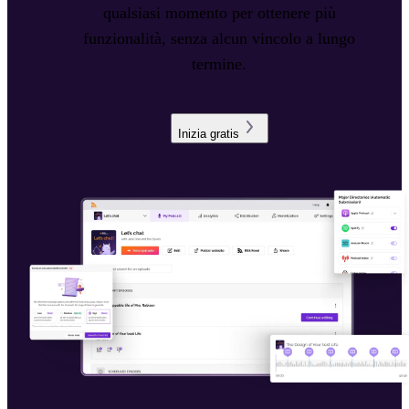
qualsiasi momento per ottenere più
funzionalità, senza alcun vincolo a lungo
termine.
Inizia gratis