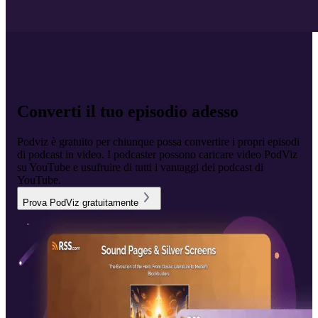
Converti il tuo episodio adesso
Podviz è gratuito per chiunque possa convertire i propri episodi
di podcast in video. I podcaster possono caricare video PodViz
su YouTube e usufruire di tutti i vantaggi dei podcast di
YouTube.
Prova PodViz gratuitamente