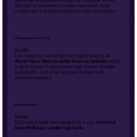
one that has facilitated smoother operations, better
content, and a stronger connection with our audience
u/Temporary-Gap-2556
Reddit
I am using rss.com and im very happy using it.
It
doesn’t have limit on audio hours or episodes
which
is great because I upload more than 3 hours of audio
each month. And it has very nice features with
advanced analytics.
u/zerofoxtrot93
Reddit
RSS.com is solid, been using it for a year.
Switched
from Podbean, wouldn't go back.