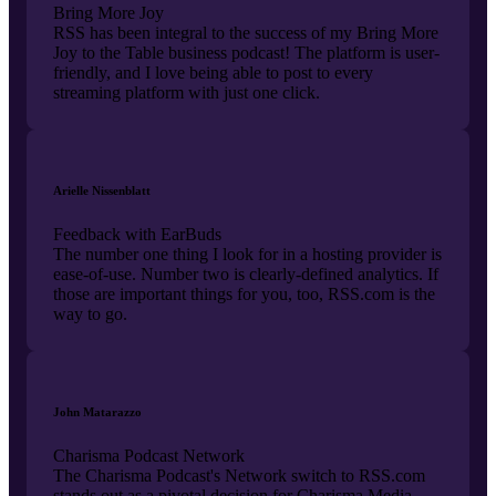
Bring More Joy
RSS has been integral to the success of my Bring More
Joy to the Table business podcast! The platform is user-
friendly, and I love being able to post to every
streaming platform with just one click.
Arielle Nissenblatt
Feedback with EarBuds
The number one thing I look for in a hosting provider is
ease-of-use. Number two is clearly-defined analytics. If
those are important things for you, too, RSS.com is the
way to go.
John Matarazzo
Charisma Podcast Network
The Charisma Podcast's Network switch to RSS.com
stands out as a pivotal decision for Charisma Media,