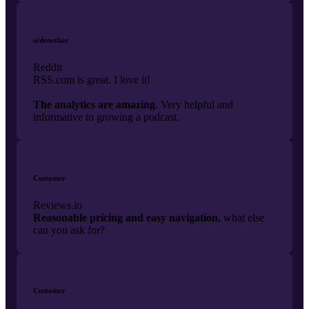
u/denethar
Reddit
RSS.com is great. I love it!
The analytics are amazing
. Very helpful and
informative to growing a podcast.
Customer
Reviews.io
Reasonable pricing and easy navigation,
what else
can you ask for?
Customer