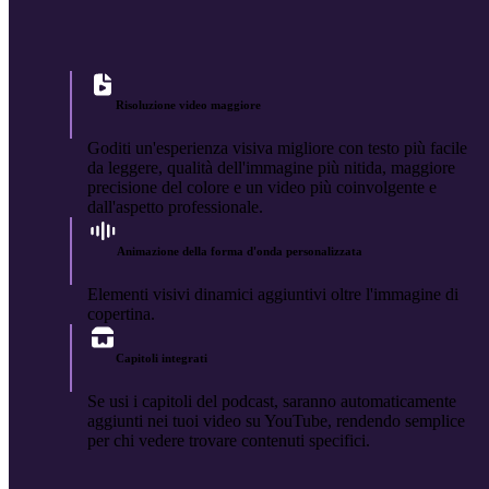
Risoluzione video maggiore
Goditi un'esperienza visiva migliore con testo più facile
da leggere, qualità dell'immagine più nitida, maggiore
precisione del colore e un video più coinvolgente e
dall'aspetto professionale.
Animazione della forma d'onda personalizzata
Elementi visivi dinamici aggiuntivi oltre l'immagine di
copertina.
Capitoli integrati
Se usi i capitoli del podcast, saranno automaticamente
aggiunti nei tuoi video su YouTube, rendendo semplice
per chi vedere trovare contenuti specifici.