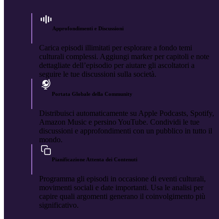
Approfondimenti e Discussioni
Carica episodi illimitati per esplorare a fondo temi
culturali complessi. Aggiungi marker per capitoli e note
dettagliate dell’episodio per aiutare gli ascoltatori a
seguire le tue discussioni sulla società.
Portata Globale della Community
Distribuisci automaticamente su Apple Podcasts, Spotify,
Amazon Music e persino YouTube. Condividi le tue
discussioni e approfondimenti con un pubblico in tutto il
mondo.
Pianificazione Attenta dei Contenuti
Programma gli episodi in occasione di eventi culturali,
movimenti sociali e date importanti. Usa le analisi per
capire quali argomenti generano il coinvolgimento più
significativo.