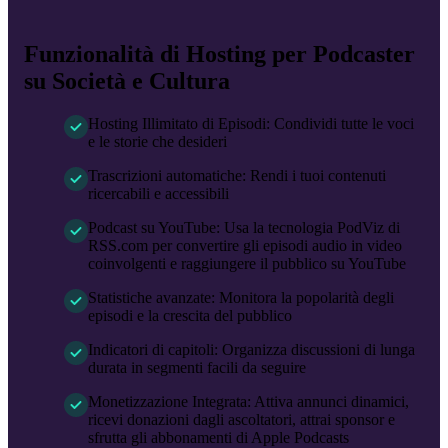
Funzionalità di Hosting per Podcaster
su Società e Cultura
Hosting Illimitato di Episodi
:
Condividi tutte le voci
e le storie che desideri
Trascrizioni automatiche
:
Rendi i tuoi contenuti
ricercabili e accessibili
Podcast su YouTube
:
Usa la tecnologia PodViz di
RSS.com per convertire gli episodi audio in video
coinvolgenti e raggiungere il pubblico su YouTube
Statistiche avanzate
:
Monitora la popolarità degli
episodi e la crescita del pubblico
Indicatori di capitoli
:
Organizza discussioni di lunga
durata in segmenti facili da seguire
Monetizzazione Integrata
:
Attiva annunci dinamici,
ricevi donazioni dagli ascoltatori, attrai sponsor e
sfrutta gli abbonamenti di Apple Podcasts