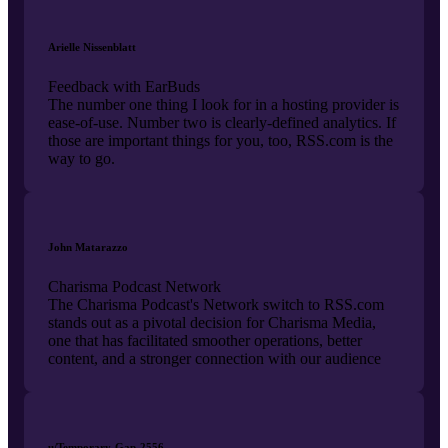
Arielle Nissenblatt
Feedback with EarBuds
The number one thing I look for in a hosting provider is
ease-of-use. Number two is clearly-defined analytics. If
those are important things for you, too, RSS.com is the
way to go.
John Matarazzo
Charisma Podcast Network
The Charisma Podcast's Network switch to RSS.com
stands out as a pivotal decision for Charisma Media,
one that has facilitated smoother operations, better
content, and a stronger connection with our audience
u/Temporary-Gap-2556