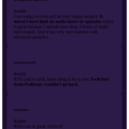
Reddit
I am using rss.com and im very happy using it.
It
doesn’t have limit on audio hours or episodes
which
is great because I upload more than 3 hours of audio
each month. And it has very nice features with
advanced analytics.
u/zerofoxtrot93
Reddit
RSS.com is solid, been using it for a year.
Switched
from Podbean, wouldn't go back.
u/denethar
Reddit
RSS.com is great. I love it!