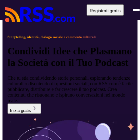
Registrati gratis
Storytelling, identità, dialogo sociale e commento culturale
Condividi Idee che Plasmano
la Società con il Tuo Podcast
Che tu stia condividendo storie personali, esplorando tendenze
culturali o discutendo di questioni sociali, con RSS.com è facile
pubblicare, distribuire e far crescere il tuo podcast. Crea
contenuti che risuonano e ispirano conversazioni nel mondo
reale.
Inizia gratis