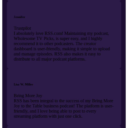
Jennifer
Trustpilot
I absolutely love RSS.com! Maintaining my podcast,
Wholesome TV Picks, is super easy, and I highly
recommend it to other podcasters. The creator
dashboard is user-friendly, making it simple to upload
and manage episodes. RSS also makes it easy to
distribute to all major podcast platforms.
Lisa W. Miller
Bring More Joy
RSS has been integral to the success of my Bring More
Joy to the Table business podcast! The platform is user-
friendly, and I love being able to post to every
streaming platform with just one click.