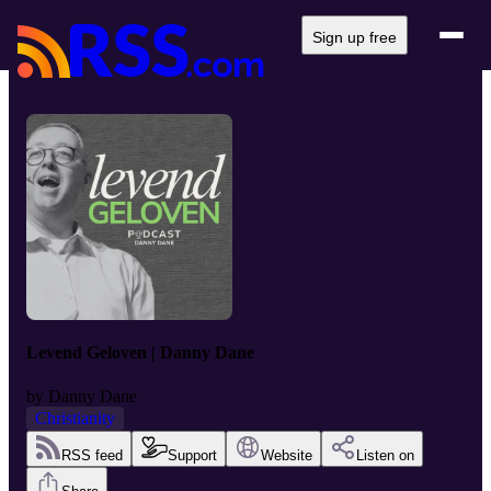
Sign up free
Levend Geloven | Danny Dane
by
Danny Dane
Christianity
RSS feed
Support
Website
Listen on