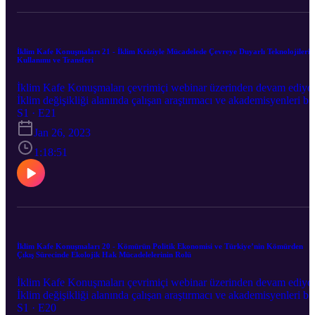
İklim Kafe Konuşmaları 21 - İklim Kriziyle Mücadelede Çevreye Duyarlı Teknolojilerin
Kullanımı ve Transferi
İklim Kafe Konuşmaları çevrimiçi webinar üzerinden devam ediyo
İklim değişikliği alanında çalışan araştırmacı ve akademisyenleri bir
araya getirdiğimiz İklim Kafe Konuşmaları’nın yirmibirincisi "İkli
S1 · E21
Kriziyle Mücadelede Çevreye Duyarlı Teknolojilerin Kullanımı ve
Jan 26, 2023
Transferi" 26 Ekim'de Ümit Şahin’in moderatörlüğünde Ezgi
Ediboğlu Sakowsky ile gerçekleşti.
1:18:51
İklim Kafe Konuşmaları 20 - Kömürün Politik Ekonomisi ve Türkiye’nin Kömürden
Çıkış Sürecinde Ekolojik Hak Mücadelelerinin Rolü
İklim Kafe Konuşmaları çevrimiçi webinar üzerinden devam ediyo
İklim değişikliği alanında çalışan araştırmacı ve akademisyenleri bir
araya getirdiğimiz İklim Kafe Konuşmaları’nın yirmincisi ''Kömür
S1 · E20