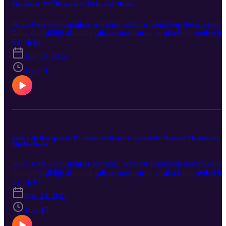
Fiyatlamak: ETS Deneyimi ve Türkiye için Dersler
İklim Kafe Konuşmaları çevrimiçi webinar üzerinden devam ediyo
İklim değişikliği alanında çalışan araştırmacı ve akademisyenleri bir
araya getirdiğimiz İklim Kafe Konuşmaları’nın onsekizincisi "İklim
S1 · E18
Krizi ile Mücadele Aracı Olarak Karbonu Fiyatlamak: ETS
Apr 20, 2022
Deneyimi ve Türkiye için Dersler" 19 Nisan’da Ümit Şahin’in
moderatörlüğünde Erinç Yeldan ile gerçekleşti.
1:22:51
İklim Kafe Konuşmaları 17 - İklim Politikasını ve Eylemlerini Mekansal Planlama ile
İlişkilendirmek
İklim Kafe Konuşmaları çevrimiçi webinar üzerinden devam ediyo
İklim değişikliği alanında çalışan araştırmacı ve akademisyenleri bir
araya getirdiğimiz İklim Kafe Konuşmaları’nın onyedincisi “İklim
S1 · E17
Politikasını ve Eylemlerini Mekansal Planlama ile İlişkilendirmek,”
Dec 23, 2021
22 Aralık'ta Ümit Şahin’in moderatörlüğünde Osman Balaban ile
gerçekleşti. SHOW LESS
1:30:17