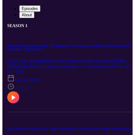
Episodes
About
SEASON 1
İklim Kafe Konuşmaları 26: ''Kapitalizmin Varoluşsal Krizi:İklim Yıkımı,Teknolojik
Dönüşüm ve Eşitsizlikler''
İklim Kafe Konuşmaları İPM Karaköy'de devam ediyor! İklim
değişikliği alanında çalışan araştırmacı ve akademisyenleri bir aray
getirdiğimiz İklim Kafe Konuşmaları’nın yirmialtıncısı
S1 · E27
"Kapitalizmin Varoluşsal Krizi: İklim Yıkımı, Teknolojik Dönüşüm
Jan 24, 2024
ve Eşitsizlikler'' 23 Ocak'ta Ümit Şahin’in moderatörlüğünde Prof.
Dr. Haluk Levent ile gerçekleşti.
1:27:15
İklim Kafe Konuşmaları 25 - İklim Değişikliğini Önlemek İçin Nasıl Bir Hukuk Düzeni?