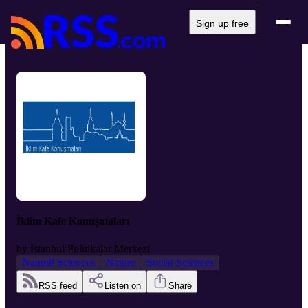
Sign up free
İklim Kafe Konuşmaları
by
İstanbul Politikalar Merkezi
Natural Sciences
Nature
Social Sciences
RSS feed
Listen on
Share