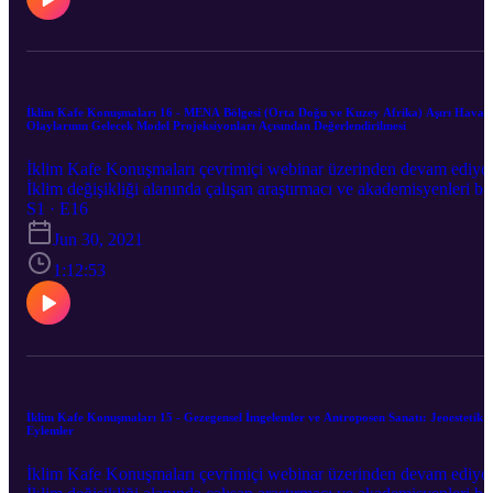
İklim Kafe Konuşmaları 16 - MENA Bölgesi (Orta Doğu ve Kuzey Afrika) Aşırı Hava
Olaylarının Gelecek Model Projeksiyonları Açısından Değerlendirilmesi
İklim Kafe Konuşmaları çevrimiçi webinar üzerinden devam ediyo
İklim değişikliği alanında çalışan araştırmacı ve akademisyenleri bir
araya getirdiğimiz İklim Kafe Konuşmaları’nın onaltıncısı “MENA
S1 · E16
Bölgesi (Orta Doğu ve Kuzey Afrika) Aşırı Hava Olaylarının
Jun 30, 2021
Gelecek Model Projeksiyonları Açısından Değerlendirilmesi,” 30
Haziran'da Ümit Şahin’in moderatörlüğünde Tuğba Öztürk ile
1:12:53
gerçekleşti.
İklim Kafe Konuşmaları 15 - Gezegensel İmgelemler ve Antroposen Sanatı: Jeoestetik
Eylemler
İklim Kafe Konuşmaları çevrimiçi webinar üzerinden devam ediyo