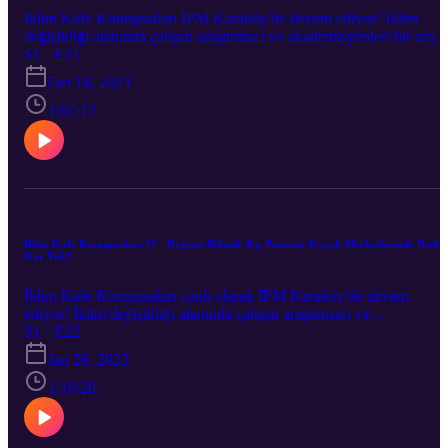
İklim Kafe Konuşmaları İPM Karaköy'de devam ediyor! İklim
değişikliği alanında çalışan araştırmacı ve akademisyenleri bir aray
getirdiğimiz İklim Kafe Konuşmaları’nın yirmibeşincisi " İklim
S1 · E25
Değişikliğini Önlemek İçin Nasıl Bir Hukuk Düzeni?'' 17 Ekim`de
Oct 18, 2023
Ümit Şahin’in moderatörlüğünde Dr. Serkan Köybaşı ile gerçekleşt
1:07:12
İklim Kafe Konuşmaları 22 - Değişen İklimde Kış Turizmi: Kayak Merkezlerinde Neden
Kar Yok?
İklim Kafe Konuşmaları canlı olarak İPM Karaköy'de devam
ediyor! İklim değişikliği alanında çalışan araştırmacı ve
akademisyenleri bir araya getirdiğimiz İklim Kafe Konuşmaları’nın
S1 · E22
yirmiikincisi "Değişen İklimde Kış Turizmi: Kayak Merkezlerinde
Jan 26, 2023
Neden Kar Yok?" 18 Ocak'ta Ümit Şahin’in moderatörlüğünde
Cenk Demiroğlu ile gerçekleşti.
1:18:20