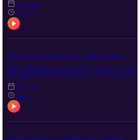
Politik Ekonomisi ve Türkiye’nin Kömürden Çıkış Sürecinde
Jun 8, 2022
Ekolojik Hak Mücadelelerinin Rolü” 1 Haziran'da Ümit Şahin’in
moderatörlüğünde Ceren Ayas ile gerçekleşti.
1:17:42
İklim Kafe Konuşmaları 19 - Plastik Kirliliği ve Bağımlılığının İklim Maliyeti
İklim Kafe Konuşmaları çevrimiçi webinar üzerinden devam ediyo
İklim değişikliği alanında çalışan araştırmacı ve akademisyenleri bir
araya getirdiğimiz İklim Kafe Konuşmaları’nın ondokuzuncusu
S1 · E19
''Plastik Kirliliği ve Bağımlılığının İklim Maliyeti'' 11 Mayıs'ta Ümi
Jun 8, 2022
Şahin’in moderatörlüğünde Sedat Gündoğdu ile gerçekleşti.
1:21:52
İklim Kafe Konuşmaları 18 - İklim Krizi ile Mücadele Aracı Olarak Karbonu