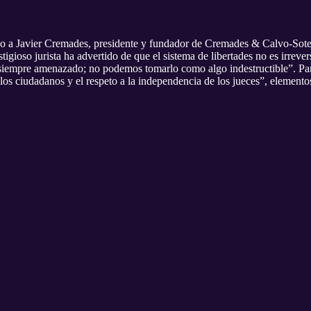
o a Javier Cremades, presidente y fundador de Cremades & Calvo-Sotel
estigioso jurista ha advertido de que el sistema de libertades no es irrev
tá siempre amenazado; no podemos tomarlo como algo indestructible”. P
 los ciudadanos y el respeto a la independencia de los jueces”, elemen