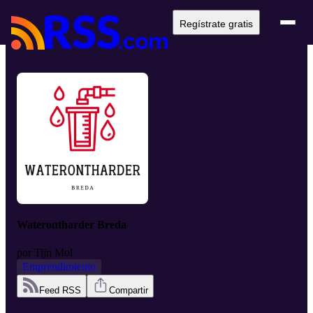
Regístrate gratis
Waterontharder Breda
por
Tijn Mol
Emprendimiento
Feed RSS
Compartir