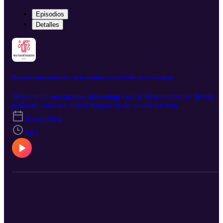
Episodios
Detalles
Hoe een waterontharder de levensduur van je boiler kan verlengen
Welkom bij een nieuwe aflevering van de Waterontharder Breda
podcast, waar we dieper ingaan op de voordelen van
waterontharders en hoe ze bijdragen aan een duurzamer huishoude
30 oct 2024
In deze aflevering, getiteld “Hoe een waterontharder de levensduur
van je boiler kan verlengen,” bespreken we het effect van hard
3:03
water op je boiler en hoe het installeren van een waterontharder ka
helpen om deze langer mee te laten gaan. Hard water bevat hoge
concentraties kalk en magnesium, die zich na verloop van tijd in je
boiler en leidingen ophopen, waardoor de efficiëntie afneemt en de
kans op storingen toeneemt. Dit zorgt voor hogere energiekosten e
onnodige vervangingskosten. Met een waterontharder van
Waterontharder Breda kun je deze problemen voorkomen. Onze
waterontharders verwijderen effectief kalkaanslag, waardoor je
boiler en andere huishoudelijke apparaten optimaal blijven prestere
Dit betekent niet alleen lagere energiekosten, maar ook een