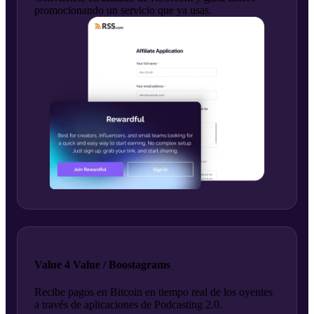
promocionando un servicio que ya usas.
Value 4 Value / Boostagrams
Recibe pagos en Bitcoin en tiempo real de los oyentes
a través de aplicaciones de Podcasting 2.0.