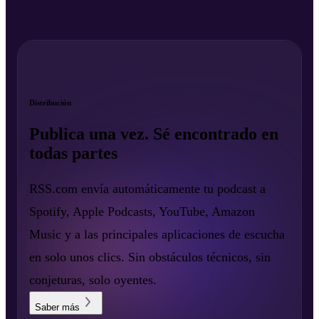
Distribución
Publica una vez. Sé encontrado en
todas partes
RSS.com envía automáticamente tu podcast a
Spotify, Apple Podcasts, YouTube, Amazon
Music y a las principales aplicaciones de escucha
en solo unos clics. Sin obstáculos técnicos, sin
conjeturas, solo oyentes.
Saber más