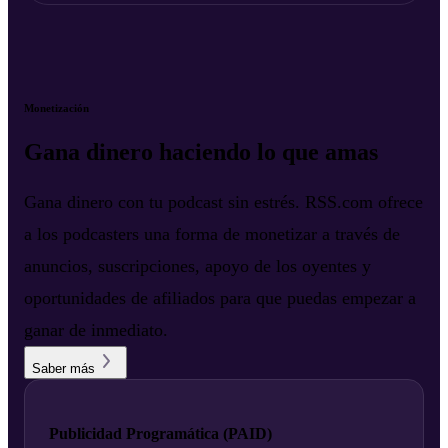
Monetización
Gana dinero haciendo lo que amas
Gana dinero con tu podcast sin estrés. RSS.com ofrece
a los podcasters una forma de monetizar a través de
anuncios, suscripciones, apoyo de los oyentes y
oportunidades de afiliados para que puedas empezar a
ganar de inmediato.
Saber más
Publicidad Programática (PAID)