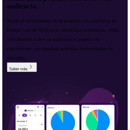
audiencia.
Sigue el rendimiento de tu podcast con analíticas en
tiempo real de RSS.com. Identifica tendencias, obtén
información sobre tu audiencia e impulsa tu
crecimiento con nuestras potentes herramientas de
informes.
Saber más