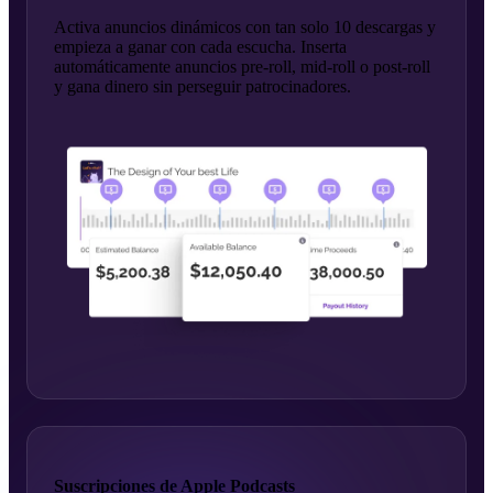
Activa anuncios dinámicos con tan solo 10 descargas y
empieza a ganar con cada escucha. Inserta
automáticamente anuncios pre-roll, mid-roll o post-roll
y gana dinero sin perseguir patrocinadores.
Suscripciones de Apple Podcasts