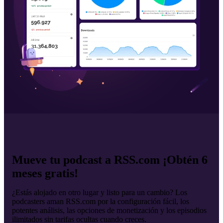
Mueve tu podcast a RSS.com ¡Obtén 6
meses gratis!
¿Estás alojado en otro lugar y listo para un cambio? Los
podcasters aman RSS.com por la configuración fácil, los
potentes análisis, las opciones de monetización y los episodios
ilimitados sin tarifas ocultas cuando creces.