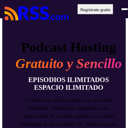
Regístrate gratis
Podcast Hosting
Gratuito y Sencillo
EPISODIOS ILIMITADOS
ESPACIO ILIMITADO
Comienza tu podcast gratis con episodios
ilimitados, distribución automática a las
aplicaciones de escucha populares y análisis
detallados desde el primer día. Mejora tu plan