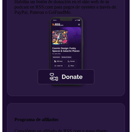
Habilita un botón de donación en el sitio web de tu
podcast en RSS.com para pagos de oyentes a través de
PayPal, Patreon o GoFundMe.
Programa de afiliados
Conviértete en afiliado de RSS.com y gana dinero