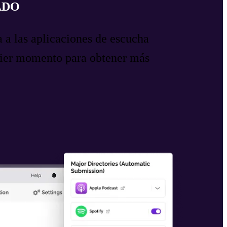
ADO
a a las aplicaciones de escucha
quier momento para obtener más