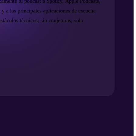
amente tu podcast a Spotify, Apple Podcasts,
 a las principales aplicaciones de escucha
stáculos técnicos, sin conjeturas, solo