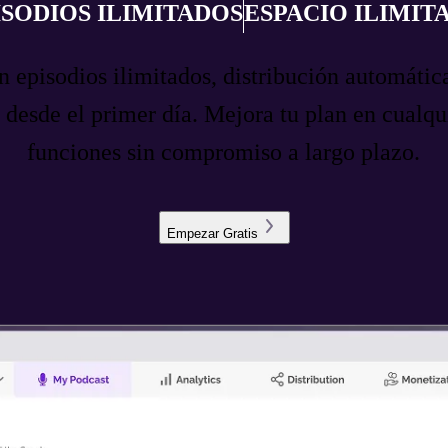
ISODIOS ILIMITADOS
ESPACIO ILIMIT
 episodios ilimitados, distribución automátic
os desde el primer día. Mejora tu plan en cual
funciones sin compromiso a largo plazo.
Empezar Gratis