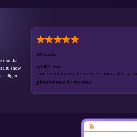
4.95 estrellas
se mundial
3,100+
reseñas
nza tu show
Con la confianza de miles de podcasters y c
es eligen
plataformas de reseñas