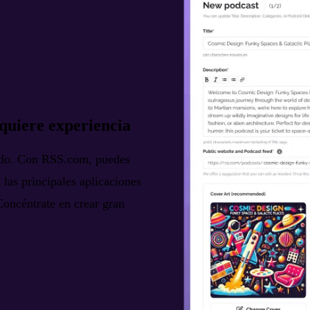
equiere experiencia
ado. Con RSS.com, puedes
 las principales aplicaciones
Concéntrate en crear gran