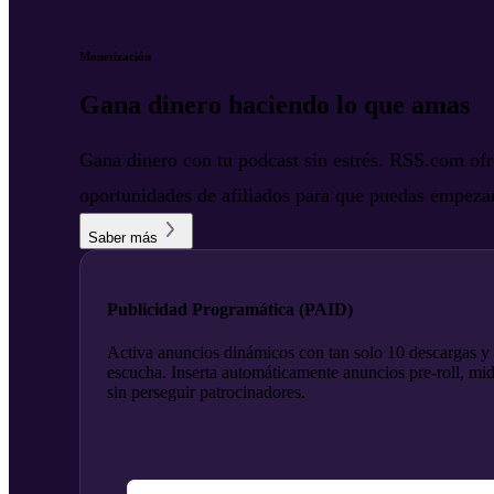
Monetización
Gana dinero haciendo lo que amas
Gana dinero con tu podcast sin estrés. RSS.com ofr
oportunidades de afiliados para que puedas empezar
Saber más
Publicidad Programática (PAID)
Activa anuncios dinámicos con tan solo 10 descargas y
escucha. Inserta automáticamente anuncios pre-roll, mid-
sin perseguir patrocinadores.