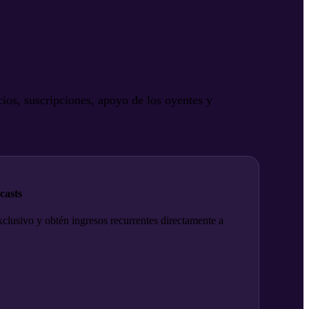
ios, suscripciones, apoyo de los oyentes y
casts
xclusivo y obtén ingresos recurrentes directamente a