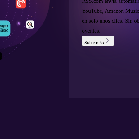
RSS.com envía automátic
YouTube, Amazon Music y
en solo unos clics. Sin ob
oyentes.
Saber más