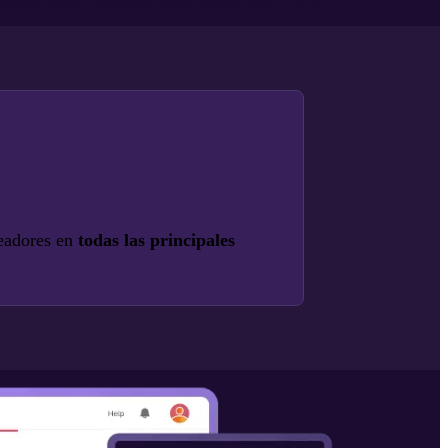
readores en
todas las principales