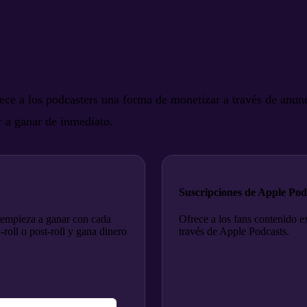
ece a los podcasters una forma de monetizar a través de anunc
 a ganar de inmediato.
Suscripciones de Apple Pod
 empieza a ganar con cada
Ofrece a los fans contenido e
roll o post-roll y gana dinero
través de Apple Podcasts.