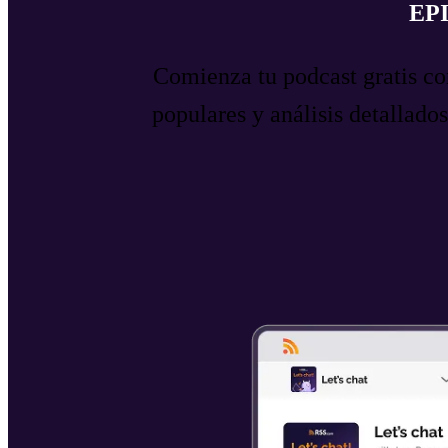
EP
Comienza tu podcast gratis con
populares y análisis detallad