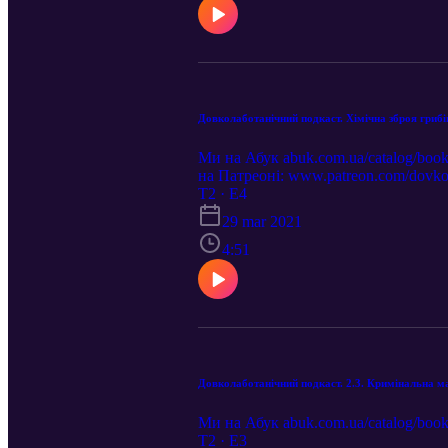
Довколаботанічний подкаст. Хімічна зброя грибі
Ми на Абук abuk.com.ua/catalog/boo
на Патреоні: www.patreon.com/dovko
електронному варіанті: bit.ly/2KnI2
T2 · E4
29 mar 2021
4:51
Довколаботанічний подкаст. 2.3. Кримінальна м
Ми на Абук abuk.com.ua/catalog/book
T2 · E3