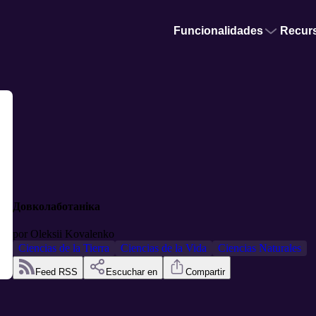
Funcionalidades
Recur
Довколаботаніка
por
Oleksii Kovalenko
Ciencias de la Tierra
Ciencias de la Vida
Ciencias Naturales
Feed RSS
Escuchar en
Compartir