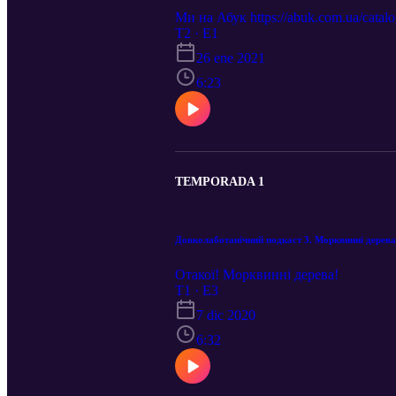
Ми на Абук https://abuk.com.ua/catal
T2 · E1
26 ene 2021
6:23
TEMPORADA 1
Довколаботанічний подкаст 3. Морквинні дерева
Отакої! Морквинні дерева!
T1 · E3
7 dic 2020
6:32