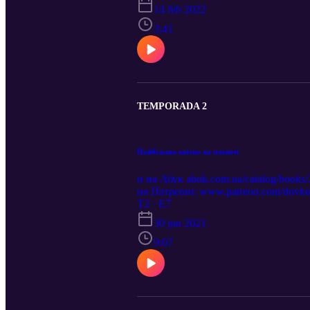
14 feb 2022
3:41
TEMPORADA 2
Найбільша квітка на планеті
и на Абук abuk.com.ua/catalog/books
на Патреоні: www.patreon.com/dovko
електронному варіанті: bit.ly/2KnI2
T2 · E7
30 jun 2021
9:07