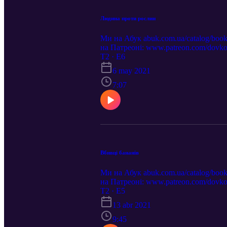
Людина проти рослин
Ми на Абук abuk.com.ua/catalog/boo
на Патреоні: www.patreon.com/dovko
електронному варіанті: bit.ly/2KnI2
T2 · E6
6 may 2021
7:07
Вбивці бананів
Ми на Абук abuk.com.ua/catalog/boo
на Патреоні: www.patreon.com/dovko
електронному варіанті: bit.ly/2KnI2
T2 · E5
13 abr 2021
9:45