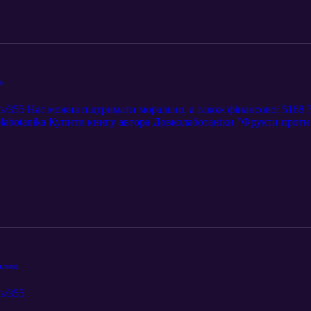
в
ks/355 Нас можна підтримати морально, а також фінансово: 5168 7
labotanika Купити книгу автора Довколаботаніки "Фрукти проти 
sm
алина
s/355