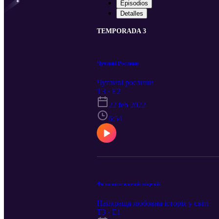
Episodios
Detalles
TEMPORADA 3
Чутливі Рослини
Чутливі рослини
T3 · E2
22 feb 2022
6:54
Фотосинтезуючий міцелій
Найкраща любовна історія у світі
T3 · E1