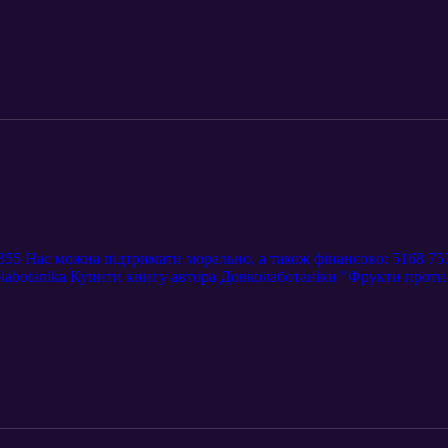
/355 Нас можна підтримати морально, а також фінансово: 5168 75
labotanika Купити книгу автора Довколаботаніки "Фрукти проти 
sm