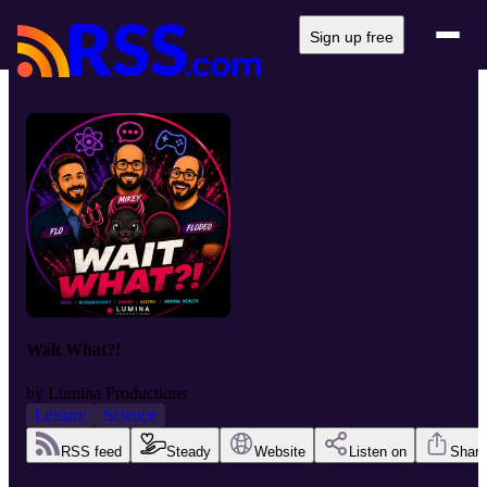
Sign up free
Wait What?!
by
Lumina Productions
Leisure
Science
RSS feed
Steady
Website
Listen on
Share