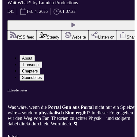
Wait What?! by Lumina Productions
E45
Feb 4, 2026
01:07:22
RSS feed
Steady
Website
Listen on
Share
About
Transcript
Chapters
Soundbites
Episode notes
Was wäre, wenn die
Portal Gun aus Portal
nicht nur ein Spielze
wäre – sondern
physikalisch Sinn ergibt
? In dieser Folge gehen
wir den Weg von Fan-Theorien zu echter Physik – und stolpern
dabei direkt durch ein Wurmloch. 🌀
Inhalt