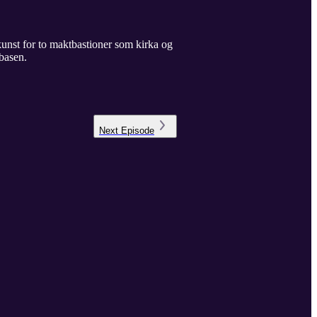
kunst for to maktbastioner som kirka og
ybasen.
Next
Episode