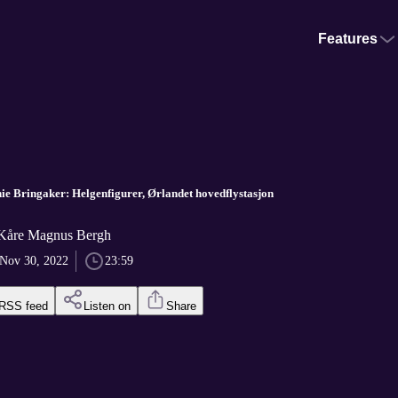
Features
nie Bringaker: Helgenfigurer, Ørlandet hovedflystasjon
 Kåre Magnus Bergh
Nov 30, 2022
23:59
RSS feed
Listen on
Share