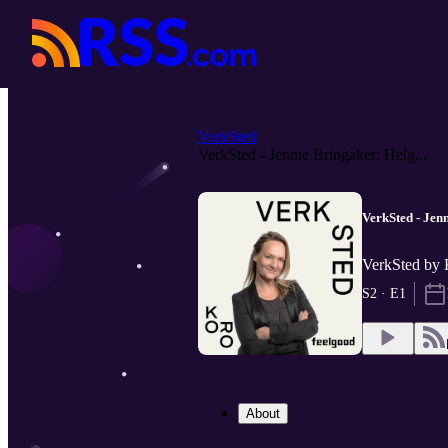
VerkSted
VerkSted - Jennie Bringaker: Helg...
VerkSted - Jen
VerkSted by
S2 · E1
About