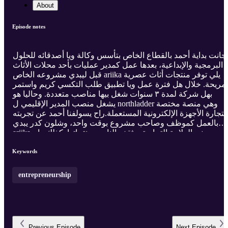
About
Episode notes
جانت بداية أحمد بالقطاع الخاص بتأسس وكالة ويا أصدقائه للحلول
البرمجية والإبداعية، بعدها عمل كمدير عمليات بأحد محلات الأثاث
قبل ليبدي مشروعه الخاص ariika يلي توفر منتجات أثاث عصرية
مريحة. خلال هل فترة عمل ويا تطبيق طلب التكسي كريم واستمر
بهل شركة لمدة ٣ سنوات شغل بيها مناصب متعددة. وحاليا هو
يشغل منصب المدير الإقليمي ل northladder وهي منصة مختصة
بتجارة الأجهزة الإلكترونية المستعملة.راح يسولفنا أحمد عن تجربته
بالعمل كموظف وصاحب مشروع بوقت واحد، وشلون كدر يبدي
ariika ويبني العلامة التجارية ويثقف الناس بمنتجاتها. كذلك راح
نسولف شلون عمله كموظف بكريم ساعده وطوّر مهاراته علمود
يدير مشروعه وشنو التجارب المميزة يلي مر بيها خلال عمله. وراها
Keywords
راح نسولف عن دخول northladder للعراق وعمله بالإضافة إلى
السوق المحلي للأجهزة الإلكترونية المستعملة.
entrepreneurship
Previous
Episode
Next
Episode