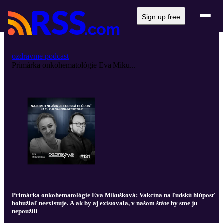
Sign up free
ozdravme podcast
Primárka onkohematológie Eva Miku...
Primárka onkohematológie Eva Mikušková: Vakcína na ľudskú hlúposť
bohužiaľ neexistuje. A ak by aj existovala, v našom štáte by sme ju
nepoužili