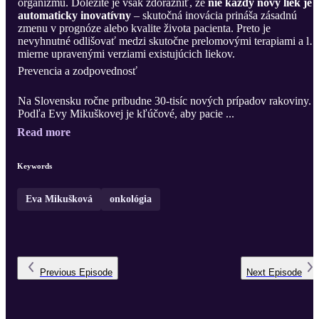
organizmu. Dôležité je však zdôrazniť, že
nie každý nový liek je
automaticky inovatívny
– skutočná inovácia prináša zásadnú
zmenu v prognóze alebo kvalite života pacienta. Preto je
nevyhnutné odlišovať medzi skutočne prelomovými terapiami a le
mierne upravenými verziami existujúcich liekov.
Prevencia a zodpovednosť
Na Slovensku ročne pribudne 30-tisíc nových prípadov rakoviny.
Podľa Evy Mikuškovej je kľúčové, aby pacie ...
Read more
Keywords
Eva Mikušková
onkológia
Previous
Episode
Next
Episode