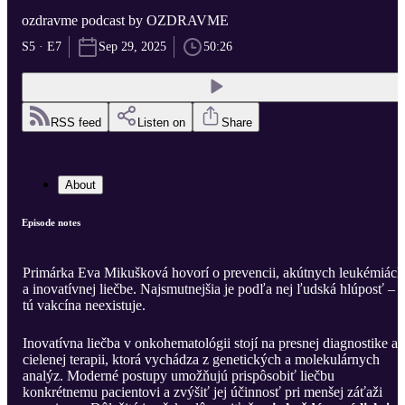
ozdravme podcast by OZDRAVME
S5 · E7
Sep 29, 2025
50:26
RSS feed
Listen on
Share
About
Episode notes
Primárka Eva Mikušková hovorí o prevencii, akútnych leukémiách
a inovatívnej liečbe. Najsmutnejšia je podľa nej ľudská hlúposť – 
tú vakcína neexistuje.
Inovatívna liečba v onkohematológii stojí na presnej diagnostike a
cielenej terapii, ktorá vychádza z genetických a molekulárnych
analýz. Moderné postupy umožňujú prispôsobiť liečbu
konkrétnemu pacientovi a zvýšiť jej účinnosť pri menšej záťaži