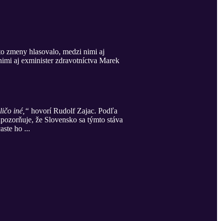
eto zmeny hlasovalo, medzi nimi aj
imi aj exminister zdravotníctva Marek
ličo iné,“
hovorí Rudolf Zajac. Podľa
upozorňuje, že Slovensko sa týmto stáva
aste ho ...