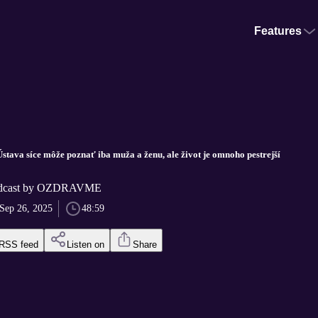
Features
stava síce môže poznať iba muža a ženu, ale život je omnoho pestrejší
odcast by OZDRAVME
Sep 26, 2025
48:59
RSS feed
Listen on
Share