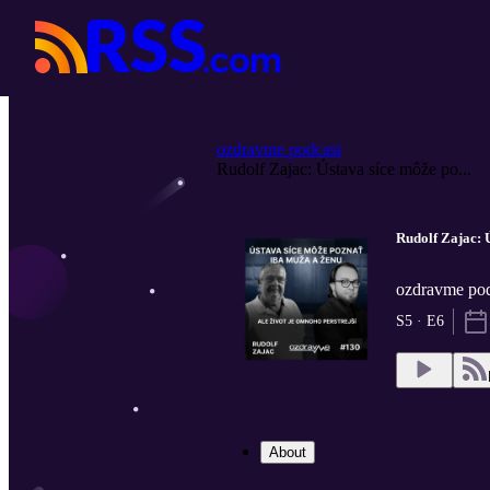
ozdravme podcast
Rudolf Zajac: Ústava síce môže po...
Rudolf Zajac: Ú
ozdravme p
S5 · E6
About