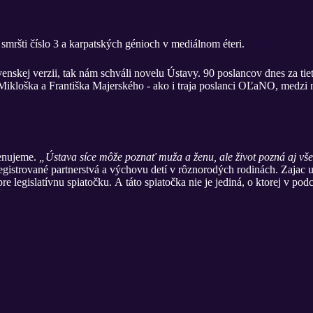
smršti číslo 3 a karpatských génioch v mediálnom éteri.
venskej verzii, tak nám schváli novelu Ústavy. 90 poslancov dnes za ti
ikloška a Františka Majerského - ako i traja poslanci OĽaNO, medzi n
venujeme.
„Ústava síce môže poznať muža a ženu, ale život pozná aj vše
egistrované partnerstvá a výchovu detí v rôznorodých rodinách. Zajac 
re legislatívnu spiatočku. A táto spiatočka nie je jediná, o ktorej v podc