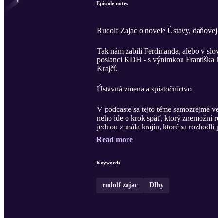
Episode notes
Rudolf Zajac o novele Ústavy, daňovej 
Tak nám zabili Ferdinanda, alebo v slo
poslanci KDH - s výnimkou Františka M
Krajčí.
Ústavná zmena a spiatočníctvo
V podcaste sa tejto téme samozrejme 
neho ide o krok späť, ktorý znemožní r
jednou z mála krajín, ktoré sa rozhodli p
Read more
Keywords
rudolf zajac
Dlhy