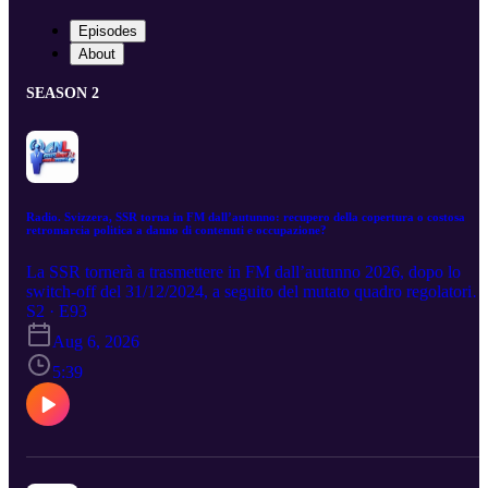
Episodes
About
SEASON 2
Radio. Svizzera, SSR torna in FM dall’autunno: recupero della copertura o costosa
retromarcia politica a danno di contenuti e occupazione?
La SSR tornerà a trasmettere in FM dall’autunno 2026, dopo lo
switch-off del 31/12/2024, a seguito del mutato quadro regolatorio
svizzero. La perdita di circa il 6% dell’audience era prevedibile,
S2 · E93
poiché il servizio pubblico aveva abbandonato la FM mentre le rad
Aug 6, 2026
private continuavano a utilizzarla. L’elemento realmente inatteso è
stato il rinvio dello switch-off delle emittenti private, che ha alterato
5:39
il piano originario di transizione coordinata al digitale. Il ritorno del
SSR sulla modulazione di frequenza appare quindi come una
decisione prevalentemente politica, più che un ripensamento tecnic
sul DAB+. Le nuove concessioni FM potranno estendersi fino al
2034, consolidando un modello di convivenza tra FM, DAB+ e IP.
La riattivazione della rete analogica potrebbe costare fino a 15