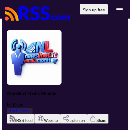
Sign up free
Newslinet Media Monitor
by
Kvox
Tech News
RSS feed
Website
Listen on
Share