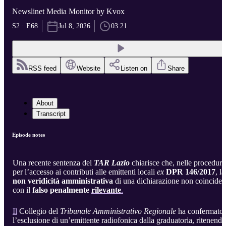
Newslinet Media Monitor by Kvox
S2 · E68
Jul 8, 2026
03:21
RSS feed
Website
Listen on
Share
About
Transcript
Episode notes
Una recente sentenza del
TAR Lazio
chiarisce che, nelle procedure
per l’accesso ai contributi alle emittenti locali
ex
DPR 146/2017
, la
non veridicità amministrativa
di una dichiarazione non coincide
con il
falso penalmente
rilevante
.
Il
Collegio del
Tribunale Amministrativo Regionale
ha confermato
l’esclusione di un’emittente radiofonica dalla graduatoria, ritenendo