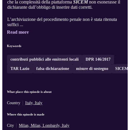
che la complessità della piattaforma
SICEM
non esonerasse il
dichiarante dall’obbligo di inserire dati corretti.
L’archiviazione del procedimento penale non è stata ritenuta
suffici ...
Read more
Keywords
contributi pubblici alle emittenti locali
DPR 146/2017
TAR Lazio
falsa dichiarazione
misure di sostegno
SICEM
What place this episode is about
Country
Italy, Italy
Where this episode is made
City
Milan, Milan, Lombardy, Italy