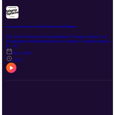
Drogen und Sprache: Leitfaden, Beispiele, Empfehlungen
Die Audio-Version des Praxisleitfadens "Drogen Sprache" der
Projektpartner #MyBrainMyChoice Initiative, Therapieverbund
Ludwigsmühle, Deutsche Aidshilfe, JES Bundesverband und
S1 · E1
Akzept. Projekt-Website und Download als PDF: www.gegen-
Jun 4, 2023
stigma.de/leitfaden Printversion kostenlos bestellen unter:
www.aidshilfe.de/shop Zur Website der MBMC Initiative:
17:09
www.mybrainmychoice.de Wie du MBMC unterstützen kannst:
https://opencollective.com/mybrainmychoice