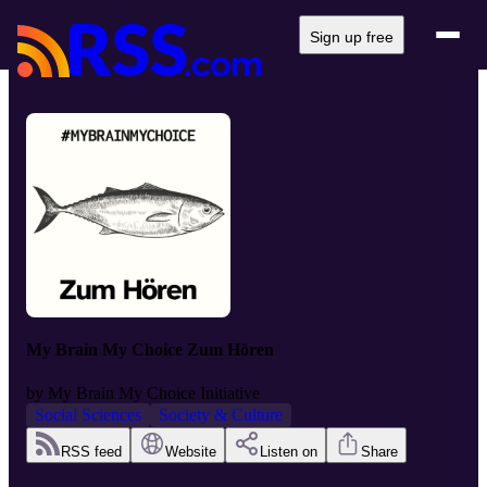
Sign up free
My Brain My Choice Zum Hören
by
My Brain My Choice Initiative
Social Sciences
Society & Culture
RSS feed
Website
Listen on
Share