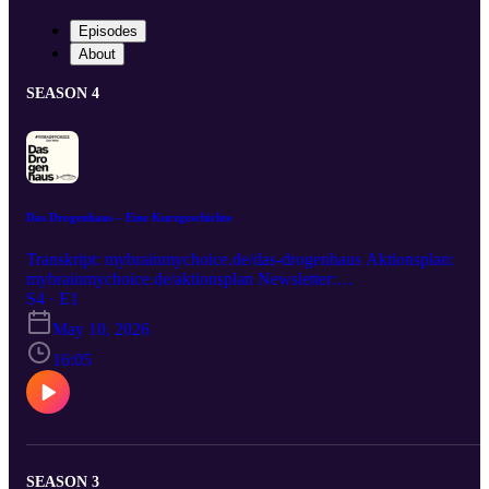
Episodes
About
SEASON 4
Das Drogenhaus – Eine Kurzgeschichte
Transkript: mybrainmychoice.de/das-drogenhaus Aktionsplan:
mybrainmychoice.de/aktionsplan Newsletter:
mybrainmychoice.de/newsletter Spenden:
S4 · E1
mybrainmychoice.de/spenden *** Text: Ângela Novaes / Gelesen
May 10, 2026
von Jonathan Grün / Redaktion: Philine Edbauer / Danke an A., A.
und M. für die inhaltlichen Anregungen / Eine Produktion der My
16:05
Brain My Choice Initiative
SEASON 3