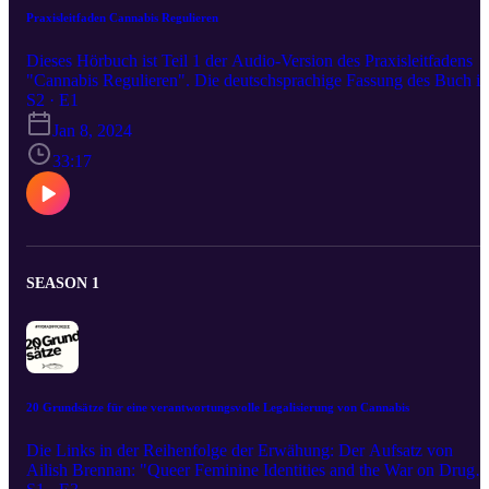
Praxisleitfaden Cannabis Regulieren
Dieses Hörbuch ist Teil 1 der Audio-Version des Praxisleitfadens
"Cannabis Regulieren". Die deutschsprachige Fassung des Buch is
im Frühjahr 2023 erschienen, das englischsprachige Original der
S2 · E1
Transform Drug Policy Foundation im Jahr 2022. Die Abbildungen
Jan 8, 2024
das Literaturverzeichnis und das Hörbuch-Skript, den Link zum
Buch und weitere Informationen über die Herausgeber findest du
33:17
unter: https://mybrainmychoice.de/cannabis-hoerbuch/ Die
Produktion wurde von Unterstützer*innen der My Brain My Choic
Initiative finanziert. Kontakt: leitfaden@mybrainmychoice.de
Gelesen von: Jonathan Grün Redaktion: Philine Edbauer
Newsletter: mybrainmychoice.de/newsletter
SEASON 1
20 Grundsätze für eine verantwortungsvolle Legalisierung von Cannabis
Die Links in der Reihenfolge der Erwähung: Der Aufsatz von
Ailish Brennan: "Queer Feminine Identities and the War on Drugs"