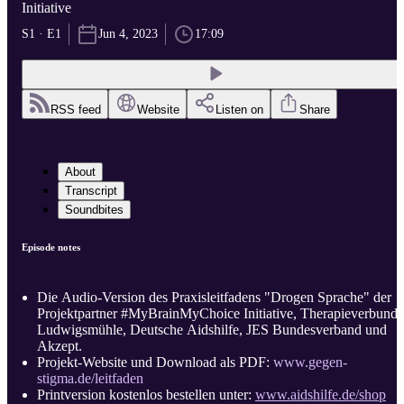
Initiative
S1 · E1
Jun 4, 2023
17:09
RSS feed
Website
Listen on
Share
About
Transcript
Soundbites
Episode notes
Die Audio-Version des Praxisleitfadens "Drogen Sprache" der
Projektpartner #MyBrainMyChoice Initiative, Therapieverbund
Ludwigsmühle, Deutsche Aidshilfe, JES Bundesverband und
Akzept.
Projekt-Website und Download als PDF:
www.gegen-
stigma.de/leitfaden
Printversion kostenlos bestellen unter:
www.aidshilfe.de/shop