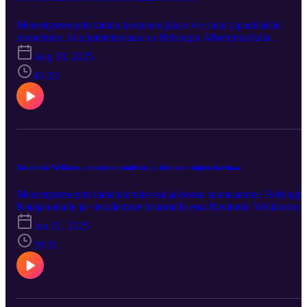
Menestysreseptin tämän kertainen jakso vie sinut japanilaisiin
tunnelmiin, kun jututettavana on Helsingin Albertinkadulla
sijaitsevan Shinobin ravintoloitsija, keittiöpäällikkö Jesper Björkell.
Aug 28, 2025
Hänestä voi sanoa, että mies elää ja hengittää Japania ja sen
kulttuuria, etenkin ruokaan liittyvää. Tule mukaan seikkailuun,
45:33
Jesperin tarinat vievät sinut kaukomaille ja samalla tutustut tietenki
myös Ravintola Shinobiin. Mukana myös autenttista materiaalia
Jesperin Japanin matkoilta.
Ravintola Wellamo, onnistunut uudistus ja historian siipien havinaa
Menestysreseptin tämänkertaisessa jaksossa suuntaamme Helsingin
Katajanokalle ja vierailemme historiallisessa Ravintola Wellamossa
joka juhlii tänä vuonna 50-vuotista taivaltaan. Keittiöpäällikkö Dan
Jun 21, 2025
Hänninen kertoo, kuinka hän tiimeineen uudisti ravintolan 3½
vuotta sitten, tehden siitä modernin mutta perinteitä kunnioittavan
38:31
suomalaisen ravintolan, jonka menun suunnittelussa kotimaiset
raaka-aineet ovat pääosassa. Jaksossa pääsemme sukeltamaan
Wellamon kiehtovaan historiaan ja kuulemaan Danin valitsemasta
suosikkiannoksesta – valinnasta, joka ei ollut helppo. Luvassa on
myös mm. keskustelua ravintolan uudistuksen onnistumisesta, sen