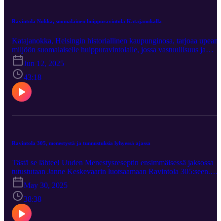
nykyisestä identiteetistä ja siitä, millaista yrittäminen on ravintola-
alalla. Tämä jakso täynnä tarinoita odottaa sinua!
Ravintola Nokka, suomalainen huippuravintola Katajanokalla
Katajanokka, Helsingin historiallinen kaupunginosa, tarjoaa upean
miljöön suomalaiselle huippuravintolalle, jossa vastuullisuus ja
kulinaarinen intohimo kohtaavat. Ravintoloitsija ja keittiöpäällikkö
Jun 12, 2025
Ari Ruoho, intohimoinen metsä- ja kalamies, tuo
luonnonläheisyyden ruokalistalleen, joka rakentuu sesongin
43:18
parhaista raaka-aineista. Michelinin vihreällä tähdellä (green star)
palkittu ravintola panostaa ympäristötietoisuuteen ja kestävään
kehitykseen. Kuuntele ja inspiroidu!
Ravintola 305, menestystä ja tunnustuksia lyhyessä ajassa
Tästä se lähtee! Uuden Menestysreseptin ensimmäisessä jaksossa
tutustutaan Janne Keskevaarin luotsaamaan Ravintola 305:seen.
Ravintola 305, Helsingissä Toisella linjalla sijaitseva
May 30, 2025
kortteliravintola, on noussut kahdessa vuodessa gastronomian
huipulle. Vuonna 2024 tämä innovatiivinen ruokapaikka sai
38:38
arvostetun Vuoden tulokas -tunnustuksen ja paikan Suomen 50
parasta ravintolaa -listalla. Ravintoloitsija ja keittiöpäällikkö Janne