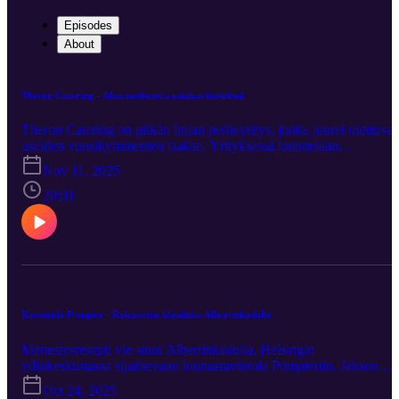
Episodes
About
Theron Catering - Alan uudistusta asiakas keskiössä
Theron Catering on pitkän linjan perheyritys, jonka juuret ulottuvat
useiden vuosikymmenten taakse. Yrityksessä toteutetaan
sukupolvenvaihdosta, jonka myötä Timmy Blom ja Patrick Lorentz
Nov 11, 2025
nousevat yrityksen omistajiksi ja vastuunkantajiksi. Timmy vastaa
pääasiassa operatiivisesta toiminnasta ja keittiöstä, kun taas Patricki
20:01
roolina on liiketoiminnan kehittäminen ja asiakassuhteet.
Sukupolvenvaihdoksen, ruoan ja cateringalan lisäksi jaksossa
puhutaan mm. kaksikon tulevaisuuden suunnitelmista, joiden
toteuttamisessa tekoälyllä tulee olemaan merkittävä rooli. Jakso on
kuvattu Helsinki Boatsin upouudella jahdilla.
Ravintola Pompier - Rakastettu klassikko Albertinkadulla
Menestysresepti vie sinut Albertinkadulla, Helsingin
ydinkeskustassa sijaitsevaan lounasravintola Pompieriin. Jakson
vieraina ovat ravintoloitsija Laura Apukka ja keittiömestari Vesa
Oct 24, 2025
Konttinen. Keskustelussa korostuvat työhyvinvointi,