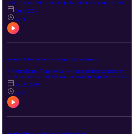
tähdellä tunnustettu ravintola, jonka keittiömestarina ja yhtenä
omistajista omistajana toimii Oskar Kotka. Tässä Menestysreseptin
Oct 2, 2025
jaksossa hän kertoo mm. VÅRin erityispiirteistä, urastaan ravintola
alalla sekä siitä, kuinka hänen mielestään Suomeen voisi saada lisä
36:23
ruokamatkailijoita . Oskar Kotka kertoo meille myös sen, mistä
annoksesta VÅRissa ollaan erityisen ylpeitä.
Ravintola Myllärit, modernia palvelua perinteitä unohtamatta
Nyt vierailemme Tampereella, jossa tutustumisen kohteena on
Ravintola Myllärit. Jututettavana on ravintoloitsija Santeri Tiitola,
joka kertoo meille ravintolansa tarjonnasta, sen historiasta ja mm.
Sep 22, 2025
yrittämisestä ravintola-alalla, kummitusjuttua unohtamatta.
25:57
Ravintola Shinobi, ovi autenttisen Japanin tunnelmiin