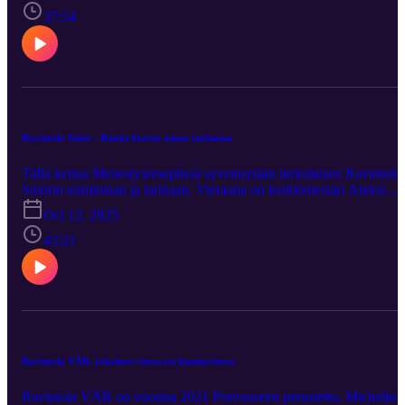
henkilökunnasta huolehtiminen, sosiaalinen vastuu sekä ihmisten
37:54
välisen vuorovaikutuksen ymmärtäminen ja arvostaminen. Lisäksi
kuulemme mm. sen, millainen on ollut Laura Apukan
poikkeuksellinen tie ravintoloitsijaksi ja millaisesta haukiannoksest
Pompierissa ollaan erityisen ylpeitä.
Ravintola Smör - Ruoka kertoo oman tarinansa
Tällä kertaa Menestysreseptissä syvennytään turkulaisen Ravintola
Smörin toimintaan ja tarinaan. Vieraana on keittiömestari Aleksi
Lukka, joka tunnetaan myös vuoden 2023 Master Chef Professiona
Oct 12, 2025
kilpailun voittajana. Smör sijaitsee historiallisessa puhelinlaitoksen
entisessä kellaritilassa, jossa aikoinaan puheluita yhdistettiin käsin.
43:21
Ravintolan tunnelma yhdistää historiaa ja modernia ruokaelämystä.
Aleksin mukaan Smörin ideologia on, että ruoka kertoo omaa
tarinaansa ja koostuu lähellä tuotetuista, laadukkaista raaka-aineista
Ravintola VÅR, jokainen vieras on kunniavieras
Ravintola VÅR on vuonna 2021 Porvooseen perustettu, Michelin-