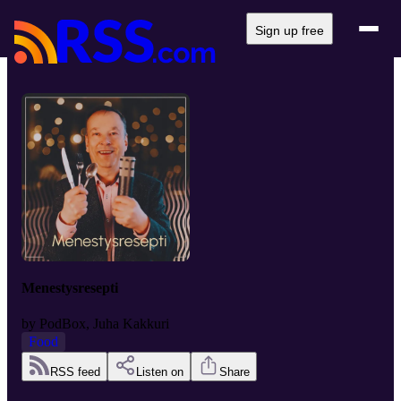
Sign up free
Menestysresepti
by
PodBox, Juha Kakkuri
Food
RSS feed
Listen on
Share