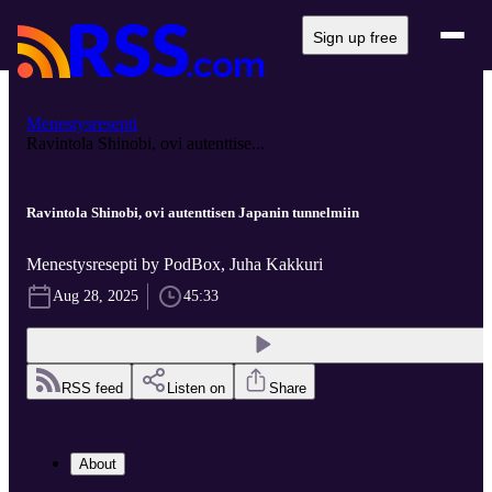
Sign up free
Menestysresepti
Ravintola Shinobi, ovi autenttise...
Ravintola Shinobi, ovi autenttisen Japanin tunnelmiin
Menestysresepti by PodBox, Juha Kakkuri
Aug 28, 2025
45:33
RSS feed
Listen on
Share
About