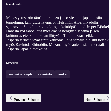
Episode notes
Menestysreseptin tämän kertainen jakso vie sinut japanilaisiin
tunnelmiin, kun jututettavana on Helsingin Albertinkadulla
sijaitsevan Shinobin ravintoloitsija, keittiöpäällikkö Jesper Björkell.
Hänestä voi sanoa, että mies elää ja hengittää Japania ja sen
kulttuuria, etenkin ruokaan liittyvää. Tule mukaan seikkailuun,
Jesperin tarinat vievät sinut kaukomaille ja samalla tutustut tietenki
myös Ravintola Shinobiin. Mukana myös autenttista materiaalia
Jesperin Japanin matkoilta.
Keywords
menestysresepti
ravintola
ruoka
Previous
Episode
Next
Episode