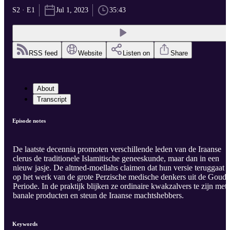
S2 · E1
Jul 1, 2023
35:43
RSS feed
Website
Listen on
Share
About
Transcript
Episode notes
De laatste decennia promoten verschillende leden van de Iraanse
clerus de traditionele Islamitische geneeskunde, maar dan in een
nieuw jasje. De altmed-moellahs claimen dat hun versie teruggaat
op het werk van de grote Perzische medische denkers uit de Goud
Periode. In de praktijk blijken ze ordinaire kwakzalvers te zijn met
banale producten en steun de Iraanse machtshebbers.
Keywords