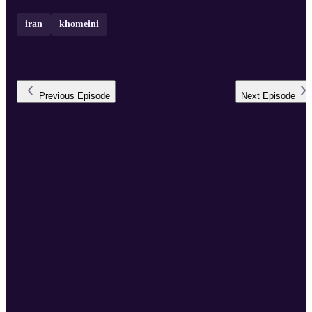
iran
khomeini
Previous
Episode
Next
Episode