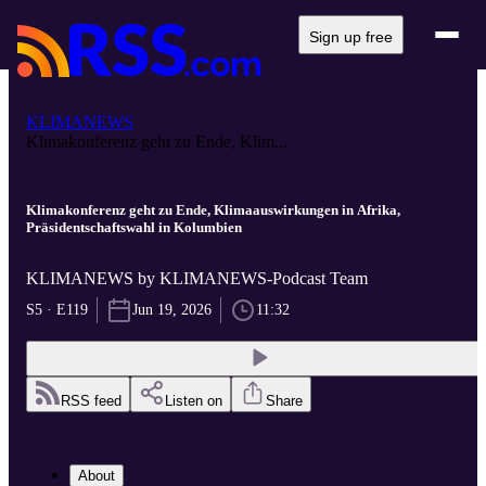
Sign up free
KLIMANEWS
Klimakonferenz geht zu Ende, Klim...
Klimakonferenz geht zu Ende, Klimaauswirkungen in Afrika,
Präsidentschaftswahl in Kolumbien
KLIMANEWS by KLIMANEWS-Podcast Team
S5 · E119
Jun 19, 2026
11:32
RSS feed
Listen on
Share
About