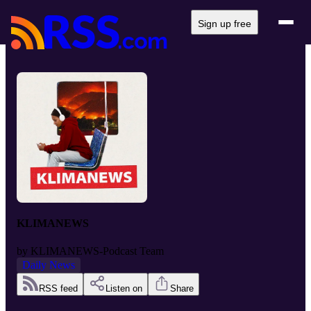
Sign up free
KLIMANEWS
by
KLIMANEWS-Podcast Team
Daily News
RSS feed
Listen on
Share