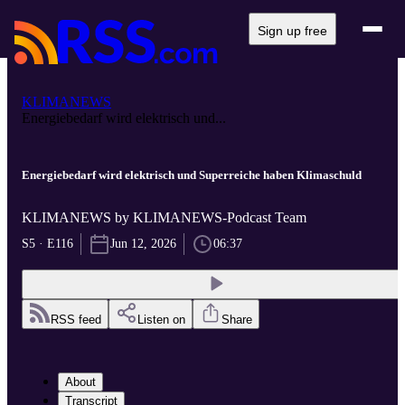
Sign up free
KLIMANEWS
Energiebedarf wird elektrisch und...
Energiebedarf wird elektrisch und Superreiche haben Klimaschuld
KLIMANEWS by KLIMANEWS-Podcast Team
S5 · E116
Jun 12, 2026
06:37
RSS feed
Listen on
Share
About
Transcript