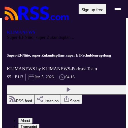
Sign up free
KLIMANEWS
Super-El-Niño, super Zukunftsplän...
Super-El-Niño, super Zukunftspläne, super EU-Schuldenregelung
KLIMANEWS by KLIMANEWS-Podcast Team
S5 · E113
Jun 5, 2026
04:16
RSS feed
Listen on
Share
About
Transcript