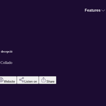
Features
e decepció
 Collado
Website
Listen on
Share