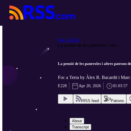
Foc a Terra
La pensió de les paneroles i altr...
La pensió de les paneroles i altres patrons d
Foc a Terra by Àlex R. Bacardit i Marc
E228
Apr 20, 2026
01:03:57
RSS feed
Patrons
About
Transcript