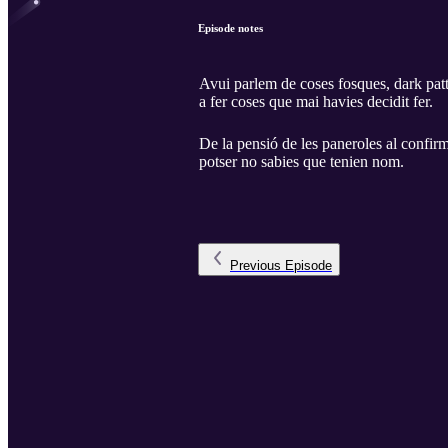
Episode notes
Avui parlem de coses fosques, dark patte
a fer coses que mai havies decidit fer.
De la pensió de les paneroles al confi
potser no sabies que tenien nom.
Previous
Episode