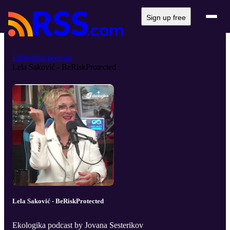
Sign up free
Ekologika podcast
Lela Saković - BeRiskProtected
Lela Saković - BeRiskProtected
Ekologika podcast by Jovana Sesterikov