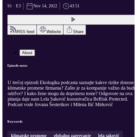
S1 · E3
Nov 14, 2022
43:51
RSS feed
Website
Share
About
Episode notes
U trećoj epizodi Ekologika podcasta saznajte kakve rizike donose
klimatske promene firmama? Zašto je za kompanije važno da budu
održve? I kako žene mogu da doprinesu tome? Odgovore na ova
pitanja daje nam Lela Saković koosnivačica BeRisk Protected.
Podcast vode Jovana Šesterikov i Milena Ilić Mirković
Keywords
klimatske promene
globalno zagrevanje
lela saković