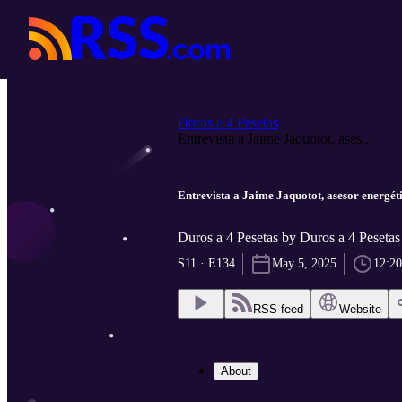
Duros a 4 Pesetas
Entrevista a Jaime Jaquotot, ases...
Entrevista a Jaime Jaquotot, asesor energét
Duros a 4 Pesetas by Duros a 4 Pesetas
S11 · E134
May 5, 2025
12:20
RSS feed
Website
About