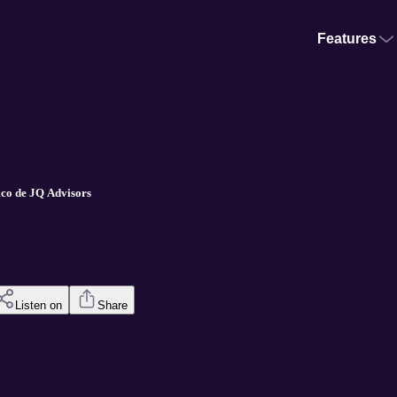
Features
ico de JQ Advisors
Listen on
Share