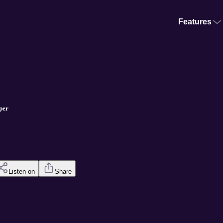
Features
per
Listen on
Share