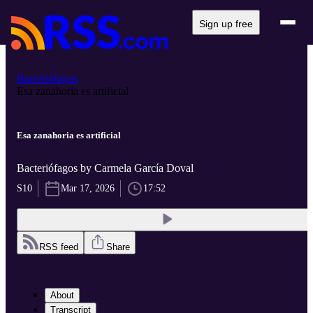
Sign up free
Bacteriófagos
Esa zanahoria es artificial
Esa zanahoria es artificial
Bacteriófagos by Carmela García Doval
S10
Mar 17, 2026
17:52
RSS feed
Share
About
Transcript