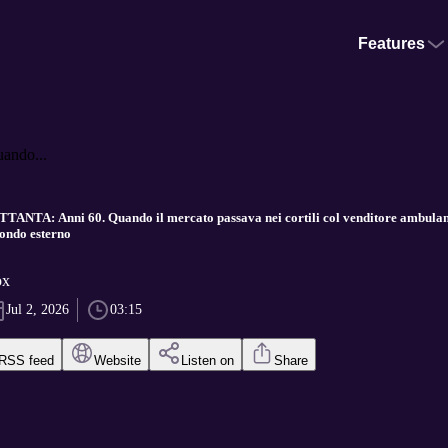
Features
ndo...
TA: Anni 60. Quando il mercato passava nei cortili col venditore ambulante 
mondo esterno
ox
Jul 2, 2026
03:15
RSS feed
Website
Listen on
Share