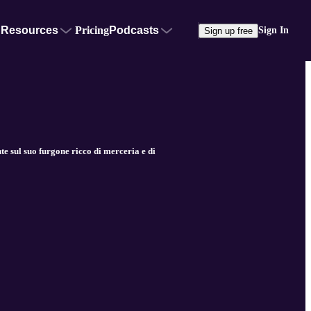
Resources
Pricing
Podcasts
Sign In
Sign up free
sul suo furgone ricco di merceria e di