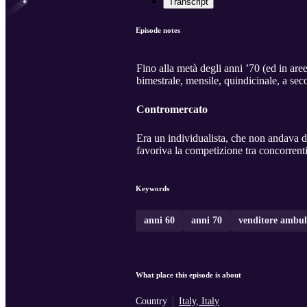
Transcript
Episode notes
Fino alla metà degli anni ’70 (ed in are
bimestrale, mensile, quindicinale, a seco
Contromercato
Era un individualista, che non andava d
favoriva la competizione tra concorrenti
Keywords
anni 60
anni 70
venditore ambul
What place this episode is about
Country
Italy, Italy