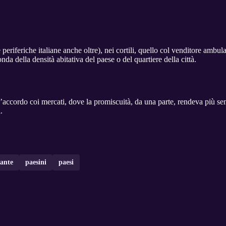
e periferiche italiane anche oltre), nei cortili, quello col venditore amb
nda della densità abitativa del paese o del quartiere della città.
’accordo coi mercati, dove la promiscuità, da una parte, rendeva più sem
.
ante
paesini
paesi