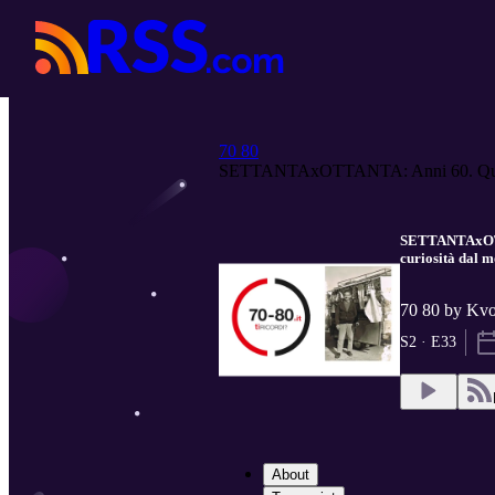
70 80
SETTANTAxOTTANTA: Anni 60. Qua
SETTANTAxOTTAN
curiosità dal 
70 80 by Kv
S2 · E33
About