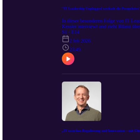
"IT Leadership Unplugged wechselt die Perspektive
In dieser besonderen Folge von IT Lea
Kessler interviewt und zieht Bilanz ü
Im Fokus stehen die Frage, wie es den 
S1 · E14
sich ihre Rolle zwischen strategischer
2 feb 2026
Cybersecurity, Fachkraeftemangel, ste
reflektiert. Glenfis AG: www.glenfis.
23:49
„IT zwischen Regulierung und Innovation – mit Ch