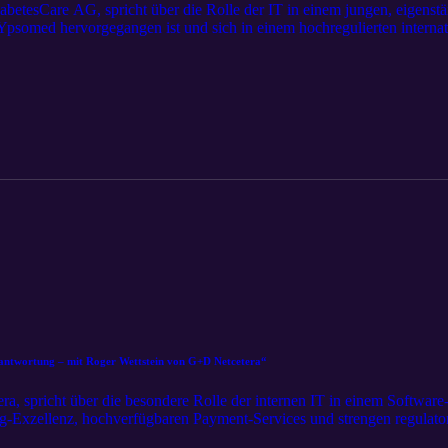
abetesCare AG, spricht über die Rolle der IT in einem jungen, eigen
psomed hervorgegangen ist und sich in einem hochregulierten interna
 er auf, wie eine IT-Organisation im Spannungsfeld zwischen Stabilitae
d wie es gelingt, aus einer Konzernstruktur heraus eine eigenstaendige
 der IT-Carve-out, die Bedeutung von Compliance und regulatorische
auf operativer Ebene sowie die Balance zwischen Kostendisziplin und
ine IT so, dass sie in einem sensiblen Umfeld nicht nur verlaesslicher 
ife DiabetesCare AG: https://www.mylife-diabetescare.com Christian 
r-3144992/
antwortung – mit Roger Wettstein von G+D Netcetera“
a, spricht über die besondere Rolle der internen IT in einem Softwar
ring-Exzellenz, hochverfügbaren Payment-Services und strengen regula
r auf, wie sich interne IT in einem Umfeld positioniert, in dem viele M