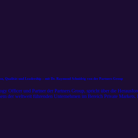
ion, Qualität und Leadership – mit Dr. Raymond Schnidrig von der Partners Group
y Officer und Partner der Partners Group, spricht über die Herausfor
inem der weltweit führenden Unternehmen im Bereich Private Markets
 weit mehr ist als eine unterstützende Funktion. Sie ist ein strategische
 gleichzeitig höchste Anforderungen an Qualität, Sicherheit und regula
e Zusammenarbeit zwischen Technologie und Business, die Entwicklun
liche Intelligenz, Datenmanagement und die Frage, wie sich Innovation
A in Einklang bringen lässt. Raymond Schnidrig erläutert zudem, wie
ng entscheidend ist und warum eine leistungsfähige Unternehmenskultu
ehen digitale Souveränität, der bewusste Umgang mit globalen Cloud- 