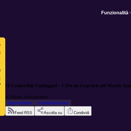
Funzionalità
IT-Leadership Unplugged – CIOs im Gespräch mit Martin An
di
Martin Andenmatten
Imprenditoria
Amministrazione
Feed RSS
Ascolta su
Condividi