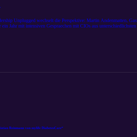
"
dership Unplugged wechselt die Perspektive: Martin Andenmatten, Gast
ber ein Jahr mit intensiven Gespraechen mit CIOs aus unterschiedlichs
CIOs in der Schweiz heute wirklich geht, welche Herausforderungen sie
 Mitgestaltung und hohem operativem Druck weiterentwickelt. Themen w
igende regulatorische Anforderungen sowie die zunehmende Komplexit
ch Martin Andenmatten auf LinkedIn: https://www.linkedin.com/in/mart
ristian Reinmann von mylife DiabetesCare“