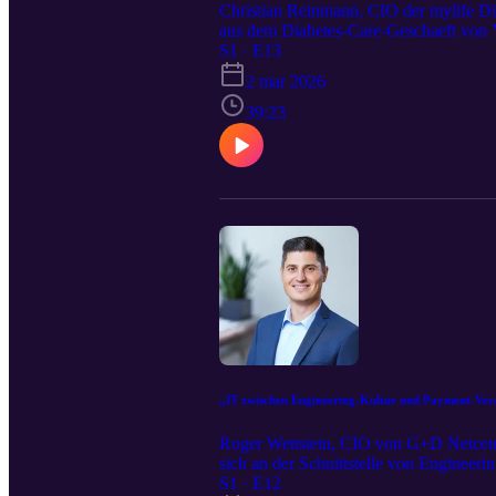
Christian Reinmann, CIO der mylife Di
aus dem Diabetes-Care-Geschaeft von Y
Gespraech mit Martin Andenmatten zeigt
S1 · E13
Innovationsdruck positioniert wird – un
2 mar 2026
aufzubauen. Themen sind unter anderem
Zusammenarbeit mit den Fachbereichen 
39:23
Besonders spannend: Wie gestaltet man e
digitaler Therapieloesungen wird? myl
https://www.linkedin.com/in/christian-
„IT zwischen Engineering-Kultur und Payment-Ver
Roger Wettstein, CIO von G+D Netceter
sich an der Schnittstelle von Enginee
Gespräch mit Martin Andenmatten zeigt e
S1 · E12