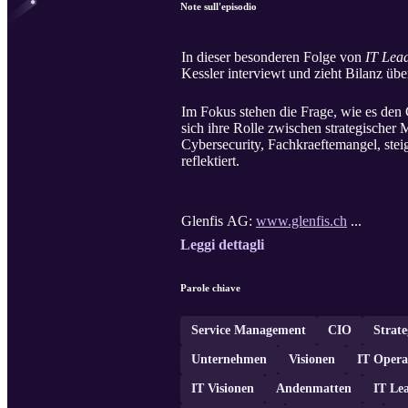
Note sull'episodio
In dieser besonderen Folge von
IT Lea
Kessler interviewt und zieht Bilanz ü
Im Fokus stehen die Frage, wie es den 
sich ihre Rolle zwischen strategischer
Cybersecurity, Fachkraeftemangel, ste
reflektiert.
Glenfis AG:
www.glenfis.ch
...
Leggi dettagli
Parole chiave
Service Management
CIO
Strate
Unternehmen
Visionen
IT Opera
IT Visionen
Andenmatten
IT Le