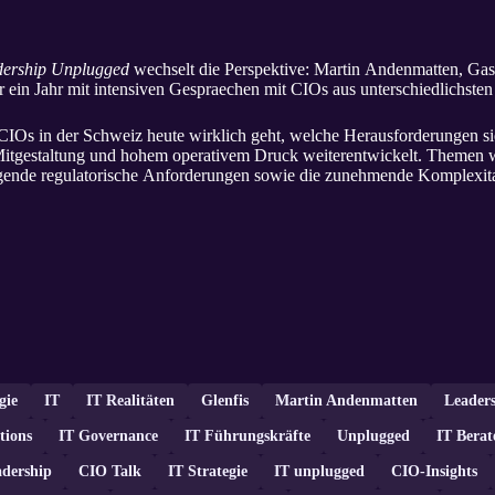
dership Unplugged
wechselt die Perspektive: Martin Andenmatten, Gast
ber ein Jahr mit intensiven Gespraechen mit CIOs aus unterschiedlichs
CIOs in der Schweiz heute wirklich geht, welche Herausforderungen sie
 Mitgestaltung und hohem operativem Druck weiterentwickelt. Themen w
igende regulatorische Anforderungen sowie die zunehmende Komplexit
gie
IT
IT Realitäten
Glenfis
Martin Andenmatten
Leader
tions
IT Governance
IT Führungskräfte
Unplugged
IT Berat
adership
CIO Talk
IT Strategie
IT unplugged
CIO-Insights