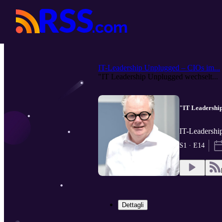
IT-Leadership Unplugged – CIOs im...
"IT Leadership Unplugged wechselt...
"IT Leadership
IT-Leadershi
S1 · E14
Dettagli