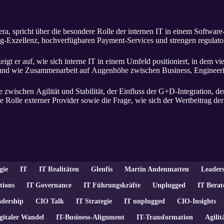
a, spricht über die besondere Rolle der internen IT in einem Softwar
ring-Exzellenz, hochverfügbaren Payment-Services und strengen regula
t er auf, wie sich interne IT in einem Umfeld positioniert, in dem viel
d wie Zusammenarbeit auf Augenhöhe zwischen Business, Engineering
zwischen Agilität und Stabilität, der Einfluss der G+D-Integration, d
olle externer Provider sowie die Frage, wie sich der Wertbeitrag der
gie
IT
IT Realitäten
Glenfis
Martin Andenmatten
Leader
tions
IT Governance
IT Führungskräfte
Unplugged
IT Berat
adership
CIO Talk
IT Strategie
IT unplugged
CIO-Insights
gitaler Wandel
IT-Business-Alignment
IT-Transformation
Agilit