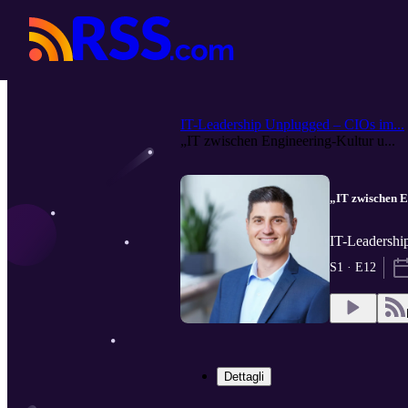
IT-Leadership Unplugged – CIOs im...
„IT zwischen Engineering-Kultur u...
„IT zwischen E
IT-Leadershi
S1 · E12
Dettagli