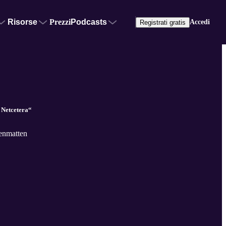
Risorse
Prezzi
Podcasts
Accedi
Registrati gratis
 Netcetera“
enmatten