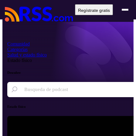
Regístrate gratis
Comunidad
Categorías
Salud y estado físico
Estado físico
Descubre
Estado físico