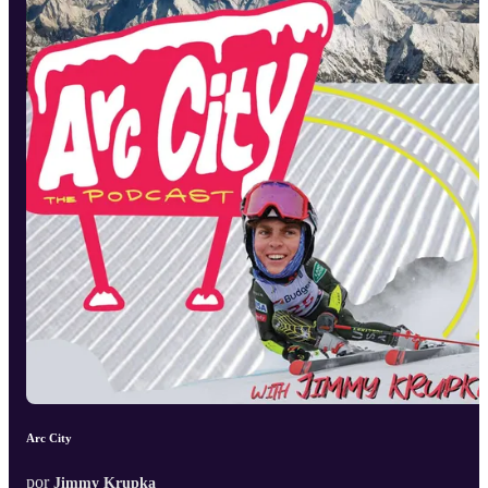
Arc City
por
Jimmy Krupka