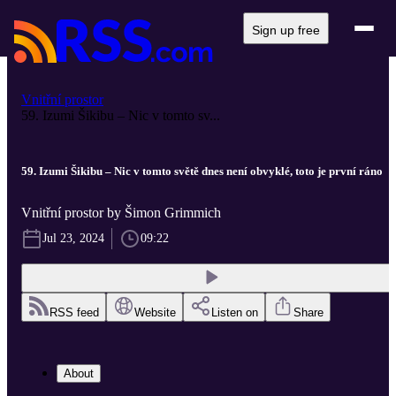
Sign up free
Vnitřní prostor
59. Izumi Šikibu – Nic v tomto sv...
59. Izumi Šikibu – Nic v tomto světě dnes není obvyklé, toto je první ráno
Vnitřní prostor by Šimon Grimmich
Jul 23, 2024
09:22
RSS feed
Website
Listen on
Share
About