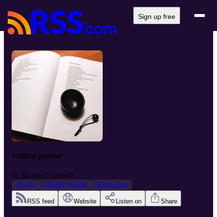
Sign up free
Vnitřní prostor
by
Šimon Grimmich
Books
Mental Health
Spirituality
RSS feed
Website
Listen on
Share