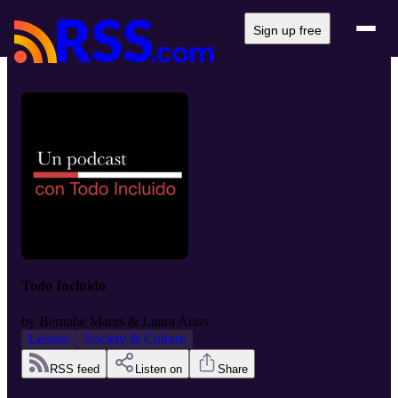
Sign up free
Todo Incluido
by
Bernabe Mares & Laura Arias
Leisure
Society & Culture
RSS feed
Listen on
Share