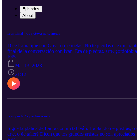
Episodes
About
Ivan Final - Con Goya no te metas
Dice Laura que con Goya no te metas. No te pierdas el exhilarante
final de la conversación con Iván. Era de piedras, arte, gordofobia, 
que paso?
E45
Mar 13, 2023
21:12
Ivan parte 2 - piedras o arte
Sigue la plática de Laura con un tal Iván. Hablando de piedras, o d
arte, o de taller? Dicen que los grandes artistas no son apreciados e
su tiempo, será?
E44