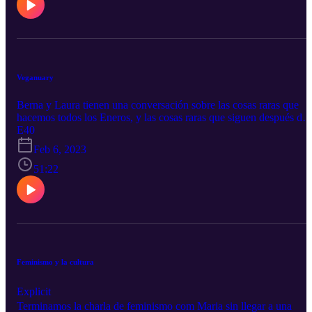
Veganuary
Berna y Laura tienen una conversación sobre las cosas raras que
hacemos todos los Eneros, y las cosas raras que siguen después de
Enero. Veganismo, comida de plantitas y lechuguitas.
E40
Feb 6, 2023
51:22
Feminismo y la cultura
Explicit
Terminamos la charla de feminismo com Maria sin llegar a una