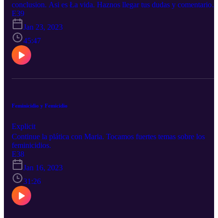
conclusion. Asi es Ła vida. Haznos llegar tus dudas y comentarios
por nuestras redes sociales: Twitter: @podtodoincluido Email:
E39
podtodoincluido@gmail.com
Jan 23, 2023
45:47
Feminicidio y Femicidio
Explicit
Continue la plática con Maria. Tocamos fuertes temas sobre los
feminicidios.
E38
Jan 16, 2023
31:26