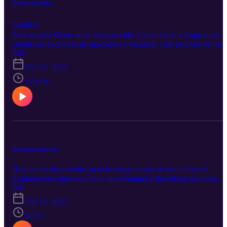
Querer es poder
Explicit
Esta semana Berna anda desaparecido. Laura invita a Jorge a que
cuente sus aventuras de mochilero y escalada. Este promete ser un
episodio interesante, no te lo pierdas!
E42
Feb 20, 2023
1:01:04
Aventuras diversas
Hoy no les dejo reseña, pero les aseguro que se van a divertir.
Exploren este episodio como una aventura y descubran las cosas
raras y divertidas que nos traen Laura y Berna.
E41
Feb 13, 2023
40:58