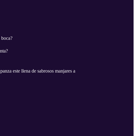
u boca?
enta?
e panza este llena de sabrosos manjares a