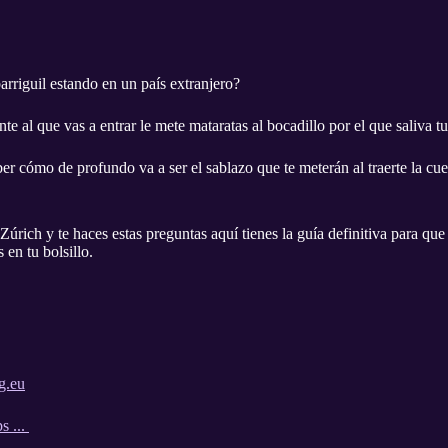
rriguil estando en un país extranjero?
nte al que vas a entrar le mete mataratas al bocadillo por el que saliva t
ber cómo de profundo va a ser el sablazo que te meterán al traerte la cu
 Zúrich y te haces estas preguntas aquí tienes la guía definitiva para qu
 en tu bolsillo.
gg.eu
ps ...