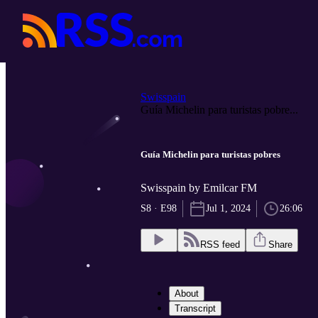
Swisspain
Guía Michelin para turistas pobre...
Guía Michelin para turistas pobres
Swisspain by Emilcar FM
S8 · E98
Jul 1, 2024
26:06
RSS feed
Share
About
Transcript