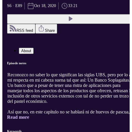
S6 · E89
Oct 18, 2020
33:21
RSS feed
Share
About
Episode notes
Reconozco no saber lo que significan las siglas UBS, pero por lo a
mi respecta en mi cabeza suena tal que así: Un Banco Soplagaitas.
Un banco que a pesar de tener una ristra de aplicaciones para
manejar todos los aspectos de los productos que ofrecen, retrasan l
inclusión de otros servicios externos con tal de no perder un trozo
del pastel económico.
Así que no, en este capítulo no se hablará ni de huevos de pascua, 
Read more
los de gallina ni de los Kinder, ni de los de Pokémon, sino de los
huevos cuadrados de mi banco.
Keywords