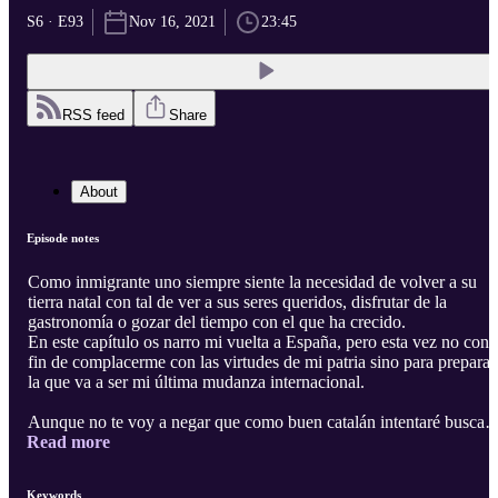
S6 · E93
Nov 16, 2021
23:45
RSS feed
Share
About
Episode notes
Como inmigrante uno siempre siente la necesidad de volver a su
tierra natal con tal de ver a sus seres queridos, disfrutar de la
gastronomía o gozar del tiempo con el que ha crecido.
En este capítulo os narro mi vuelta a España, pero esta vez no con 
fin de complacerme con las virtudes de mi patria sino para preparar
la que va a ser mi última mudanza internacional.
Aunque no te voy a negar que como buen catalán intentaré buscar
Read more
un hueco para reafirmar mis raíces catalanuflas yendo a buscar seta
comiendo calçots, fideuà y escudella con pa am tomaca o saliendo
con mis amigos del instituto a manifestaciones independentistas o
Keywords