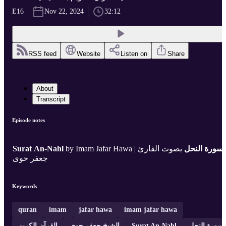
E16
Nov 22, 2024
32:12
RSS feed
Website
Listen on
Share
About
Transcript
Episode notes
Surat An-Nahl
by Imam Jafar Hawa |
بصوت القارئ
سورة النحل
جعفر حوى
Keywords
quran
imam
jafar hawa
imam jafar hawa
القرآن الكريم
الشيخ جعفر حوى
Surat An-Nahl
سورة النحل