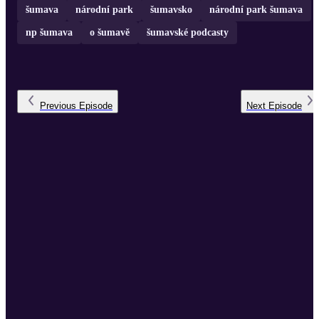
šumava
národní park
šumavsko
národní park šumava
np šumava
o šumavě
šumavské podcasty
Previous
Episode
Next
Episode