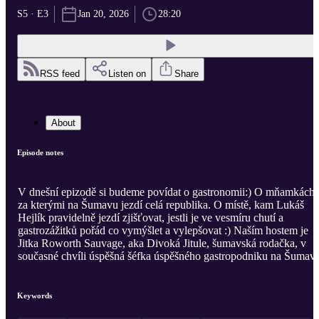
S5 · E3
Jan 20, 2026
28:20
RSS feed
Listen on
Share
About
Episode notes
V dnešní epizodě si budeme povídat o gastronomii:) O mňamkách,
za kterými na Šumavu jezdí celá republika. O místě, kam Lukáš
Hejlík pravidelně jezdí zjišťovat, jestli je ve vesmíru chutí a
gastrozážitků pořád co vymýšlet a vylepšovat :) Naším hostem je
Jitka Roworth Sauvage, aka Divoká Jitule, šumavská rodačka, v
současné chvíli úspěšná šéfka úspěšného gastropodniku na Šumavě
Keywords