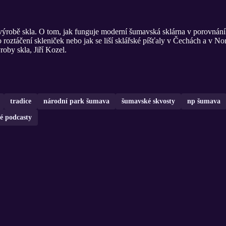
výrobě skla. O tom, jak funguje moderní šumavská sklárna v porovnání
o roztáčení skleniček nebo jak se liší sklářské píšťaly v Čechách a v 
roby skla, Jiří Kozel.
tradice
národní park šumava
šumavské skvosty
np šumava
é podcasty