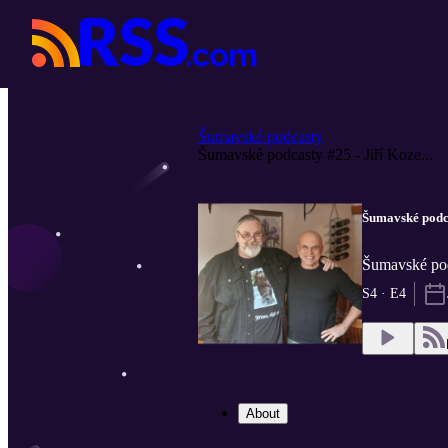
Šumavské podcasty
Šumavské podcasty #25 - Jiří Koze...
Šumavské podca
Šumavské po
S4 · E4
About