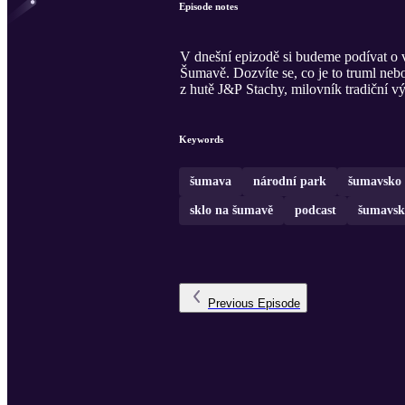
Episode notes
V dnešní epizodě si budeme podívat o 
Šumavě. Dozvíte se, co je to truml neb
z hutě J&P Stachy, milovník tradiční vý
Keywords
šumava
národní park
šumavsko
sklo na šumavě
podcast
šumavsk
Previous
Episode