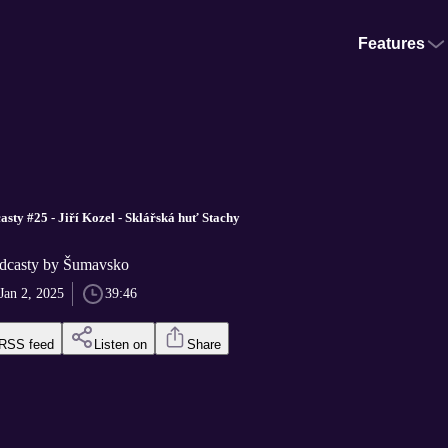
Features
sty #25 - Jiří Kozel - Sklářská huť Stachy
dcasty by Šumavsko
Jan 2, 2025
39:46
RSS feed
Listen on
Share