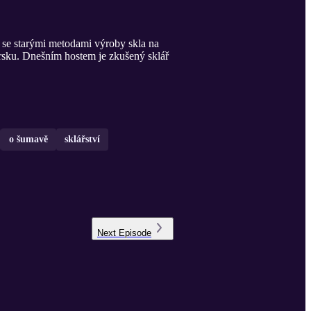
 se starými metodami výroby skla na
Norsku. Dnešním hostem je zkušený sklář
o šumavě
sklářství
Next
Episode