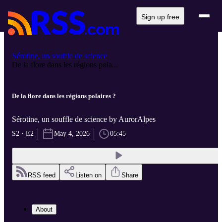
Sign up free
Sérotine, un souffle de science
De la flore dans les régions pola...
De la flore dans les régions polaires ?
Sérotine, un souffle de science by AurorAlpes
S2 · E2
May 4, 2026
05:45
RSS feed
Listen on
Share
About