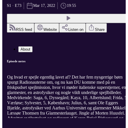
S1 · E73
Mar 17, 2022
19:55
RSS feed
Website
Listen on
Share
About
Episode notes
Og hvad er spejle egentlig lavet af? Det har fem nysgerrige børn
spurgt Radionauterne om, og nu kan DU komme med på en
friskpudset spejlmission, hvor vi møder italienske superstjerner, en
glarmester, en astrofysiker og nogle vildt underlige spejlbilleder.
Medvirkende: Saga, 6, Dyssegård; Kaya, 10, Albertslund; Frida, 5,
Værløse; Sylvester, 5, København; Julius, 6, samt Ole Eggers
Bjælde, astrofysiker ved Aarhus Universitet og glarmester Mikkel
Læssøe Thomsen fra Glarmesterlauget. Jingle af Morten Huusfeldt
Afsnittet er tilrettelagt og redigeret af Karen Brüel Birkegaard og
Lisa Bay. I redaktionen Elise Normann og Eva Boye Rasmussen.